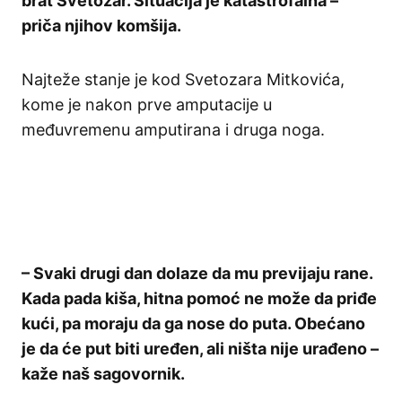
brat Svetozar. Situacija je katastrofalna –
priča njihov komšija.
Najteže stanje je kod Svetozara Mitkovića,
kome je nakon prve amputacije u
međuvremenu amputirana i druga noga.
– Svaki drugi dan dolaze da mu previjaju rane.
Kada pada kiša, hitna pomoć ne može da priđe
kući, pa moraju da ga nose do puta. Obećano
je da će put biti uređen, ali ništa nije urađeno –
kaže naš sagovornik.