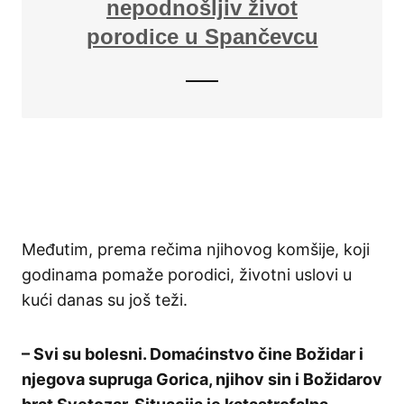
nepodnošljiv život
porodice u Spančevcu
Međutim, prema rečima njihovog komšije, koji
godinama pomaže porodici, životni uslovi u
kući danas su još teži.
– Svi su bolesni. Domaćinstvo čine Božidar i
njegova supruga Gorica, njihov sin i Božidarov