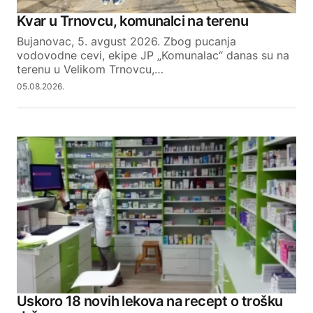
Kvar u Trnovcu, komunalci na terenu
Bujanovac, 5. avgust 2026. Zbog pucanja
vodovodne cevi, ekipe JP „Komunalac“ danas su na
terenu u Velikom Trnovcu,…
05.08.2026.
Uskoro 18 novih lekova na recept o trošku