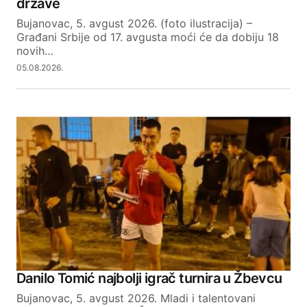
države
Bujanovac, 5. avgust 2026. (foto ilustracija) –
Građani Srbije od 17. avgusta moći će da dobiju 18
novih…
05.08.2026.
Danilo Tomić najbolji igrač turnira u Žbevcu
Bujanovac, 5. avgust 2026. Mladi i talentovani