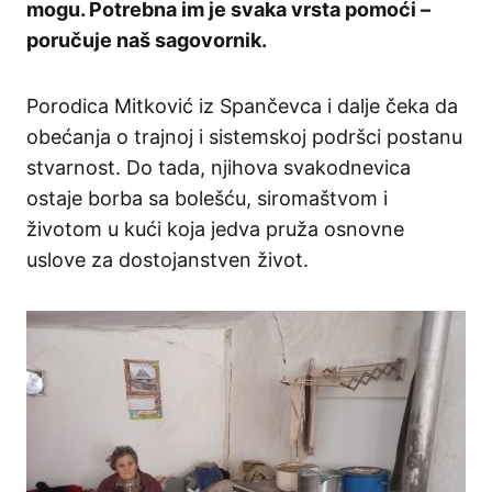
mogu. Potrebna im je svaka vrsta pomoći –
poručuje naš sagovornik.
Porodica Mitković iz Spančevca i dalje čeka da
obećanja o trajnoj i sistemskoj podršci postanu
stvarnost. Do tada, njihova svakodnevica
ostaje borba sa bolešću, siromaštvom i
životom u kući koja jedva pruža osnovne
uslove za dostojanstven život.