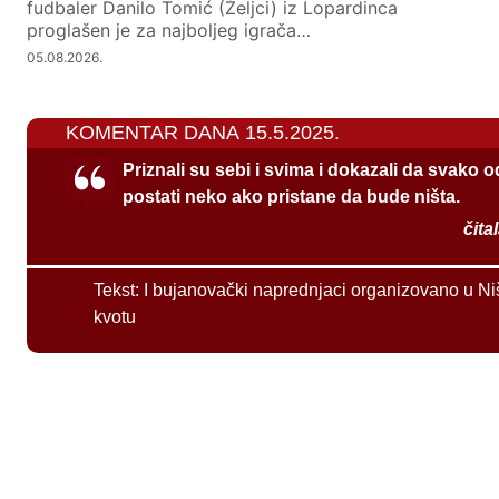
fudbaler Danilo Tomić (Željci) iz Lopardinca
proglašen je za najboljeg igrača…
05.08.2026.
KOMENTAR DANA 15.5.2025.
Priznali su sebi i svima i dokazali da svako 
postati neko ako pristane da bude ništa.
čita
Tekst:
I bujanovački naprednjaci organizovano u Ni
kvotu