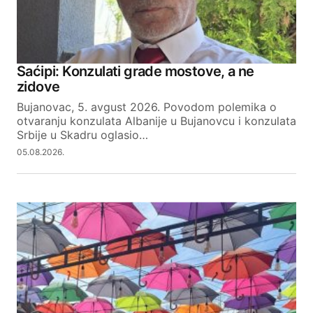
Saćipi: Konzulati grade mostove, a ne
zidove
Bujanovac, 5. avgust 2026. Povodom polemika o
otvaranju konzulata Albanije u Bujanovcu i konzulata
Srbije u Skadru oglasio…
05.08.2026.