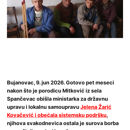
Bujanovac, 9. jun 2026. Gotovo pet meseci
nakon što je porodicu Mitković iz sela
Spančevac obišla ministarka za državnu
upravu i lokalnu samoupravu
Jelena Žarić
Kovačević i obećala sistemsku podršku
,
njihova svakodnevica ostala je surova borba