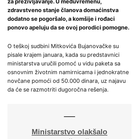
za preživljavanje. U međuvremenu,
zdravstveno stanje članova domaćinstva
dodatno se pogoršalo, a komšije i rođaci
ponovo apeluju da se ovoj porodici pomogne.
O teškoj sudbini Mitkovića Bujanovačke su
pisale krajem januara, kada su predstavnici
ministarstva uručili pomoć u vidu paketa sa
osnovnim životnim namirnicama i jednokratne
novčane pomoći od 50.000 dinara, uz najavu
da će se razmotriti dugoročna rešenja.
Ministarstvo olakšalo