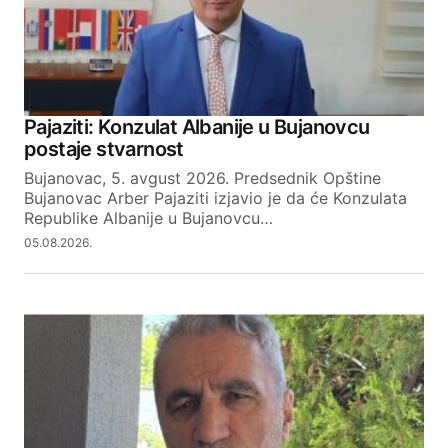
Your Name
Pajaziti: Konzulat Albanije u Bujanovcu
postaje stvarnost
Your E-mail
Bujanovac, 5. avgust 2026. Predsednik Opštine
Bujanovac Arber Pajaziti izjavio je da će Konzulata
Republike Albanije u Bujanovcu…
SUBMIT COMMENT
05.08.2026.