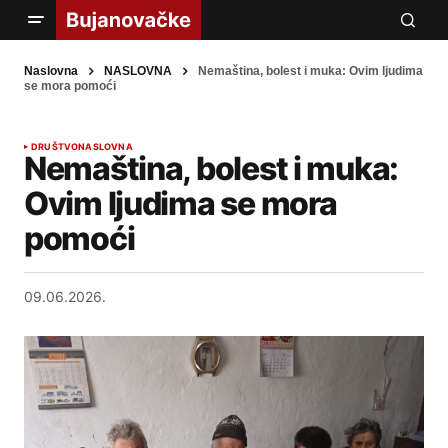
Naslovna
NASLOVNA
Nemaština, bolest i muka: Ovim ljudima
se mora pomoći
DRUŠTVO
NASLOVNA
Nemaština, bolest i muka:
Ovim ljudima se mora
pomoći
09.06.2026.