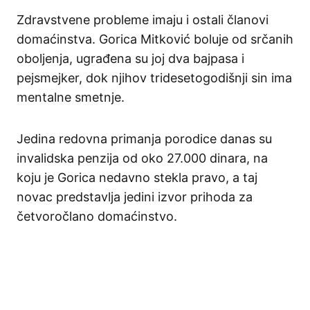
Zdravstvene probleme imaju i ostali članovi
domaćinstva. Gorica Mitković boluje od srčanih
oboljenja, ugrađena su joj dva bajpasa i
pejsmejker, dok njihov tridesetogodišnji sin ima
mentalne smetnje.
Jedina redovna primanja porodice danas su
invalidska penzija od oko 27.000 dinara, na
koju je Gorica nedavno stekla pravo, a taj
novac predstavlja jedini izvor prihoda za
četvoročlano domaćinstvo.