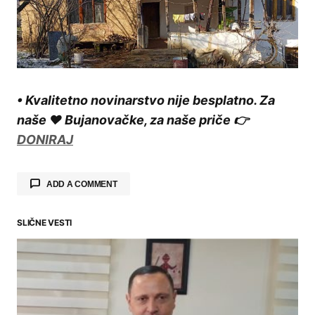
• Kvalitetno novinarstvo nije besplatno. Za
naše ❤️ Bujanovačke, za naše priče 👉
DONIRAJ
ADD A COMMENT
SLIČNE VESTI
Your email address will not be published.
Required fields are marked
*
Comment
*