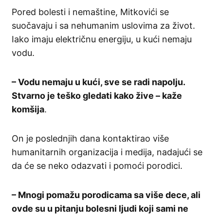
Pored bolesti i nemaštine, Mitkovići se
suočavaju i sa nehumanim uslovima za život.
Iako imaju električnu energiju, u kući nemaju
vodu.
– Vodu nemaju u kući, sve se radi napolju.
Stvarno je teško gledati kako žive – kaže
komšija
.
On je poslednjih dana kontaktirao više
humanitarnih organizacija i medija, nadajući se
da će se neko odazvati i pomoći porodici.
– Mnogi pomažu porodicama sa više dece, ali
ovde su u pitanju bolesni ljudi koji sami ne