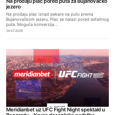
Na prodaju plac pored puta za Bujanovačko
jezero
Na prodaju plac iznad pekare na putu prema
Bujanovačkom jezeru. Plac se nalazi pored asfaltnog
puta. Moguća konverzija…
24.07.2026.
Meridianbet uz UFC Fight Night spektakl u