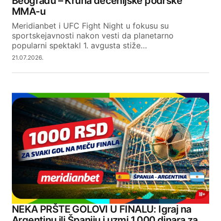
Beogradu – Kruna decenijske podrške
MMA-u
Meridianbet i UFC Fight Night u fokusu su
sportskejavnosti nakon vesti da planetarno
popularni spektakl 1. avgusta stiže…
21.07.2026.
NEKA PRŠTE GOLOVI U FINALU: Igraj na
Argentinu ili Španiju i uzmi 1.000 dinara za