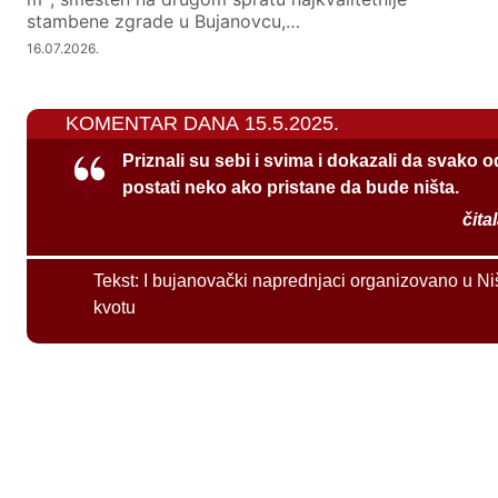
stambene zgrade u Bujanovcu,…
16.07.2026.
KOMENTAR DANA 15.5.2025.
Priznali su sebi i svima i dokazali da svako 
postati neko ako pristane da bude ništa.
čita
Tekst:
I bujanovački naprednjaci organizovano u Ni
kvotu