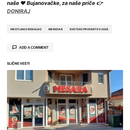
naše ❤️ Bujanovačke, za naše priče 👉
DONIRAJ
KRISTIJANO RONALDO
MERIDIAN
SVETSKO PRVENSTVO 2026
ADD A COMMENT
SLIČNE VESTI
Your email address will not be published.
Required fields are marked
*
Comment
*