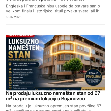
Engleska i Francuska nisu uspele da ostvare san o
velikom finalu i istorijskoj tituli prvaka sveta, ali ih…
18.07.2026.
Na prodaju luksuzno namešten stan od 67
m² na premium lokaciji u Bujanovcu
Na prodaju je luksuzno opremljen stan površine 67
m², smešten na drugom spratu najkvalitetnije