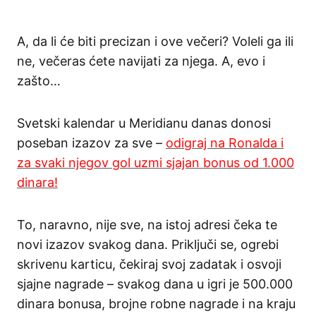
A, da li će biti precizan i ove večeri? Voleli ga ili
ne, večeras ćete navijati za njega. A, evo i
zašto…
Svetski kalendar u Meridianu danas donosi
poseban izazov za sve –
odigraj na Ronalda i
za svaki njegov gol uzmi sjajan bonus od 1.000
dinara!
To, naravno, nije sve, na istoj adresi čeka te
novi izazov svakog dana. Priključi se, ogrebi
skrivenu karticu, čekiraj svoj zadatak i osvoji
sjajne nagrade – svakog dana u igri je 500.000
dinara bonusa, brojne robne nagrade i na kraju