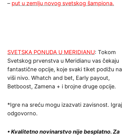
–
put u zemlju novog svetskog šampiona.
SVETSKA PONUDA U MERIDIANU
: Tokom
Svetskog prvenstva u Meridianu vas čekaju
fantastične opcije, koje svaki tiket podižu na
viši nivo. Whatch and bet, Early payout,
Betboost, Zamena + i brojne druge opcije.
*Igre na sreću mogu izazvati zavisnost. Igraj
odgovorno.
• Kvalitetno novinarstvo nije besplatno. Za