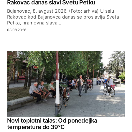
Rakovac danas slavi Svetu Petku
Bujanovac, 8. avgust 2026. (Foto: arhiva) U selu
Your E-mail
Rakovac kod Bujanovca danas se proslavlja Sveta
Petka, hramovna slava…
08.08.2026.
SUBMIT COMMENT
Novi toplotni talas: Od ponedeljka
temperature do 39°C