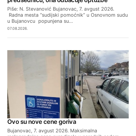
predsednicu, ona odbacuje optužbe
Piše: N. Stevanović Bujanovac, 7. avgust 2026.
Radna mesta “sudijski pomoćnik” u Osnovnom sudu
u Bujanovcu popunjena su…
07.08.2026.
Ovo su nove cene goriva
Bujanovac, 7. avgust 2026. Maksimalna