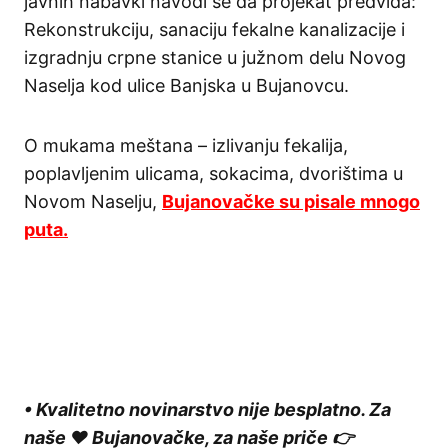
javnih nabavki navodi se da projekat predviđa:
Rekonstrukciju, sanaciju fekalne kanalizacije i
izgradnju crpne stanice u južnom delu Novog
Naselja kod ulice Banjska u Bujanovcu.
O mukama meštana – izlivanju fekalija,
poplavljenim ulicama, sokacima, dvorištima u
Novom Naselju,
Bujanovačke su pisale mnogo
puta.
• Kvalitetno novinarstvo nije besplatno. Za
naše ❤️ Bujanovačke, za naše priče 👉