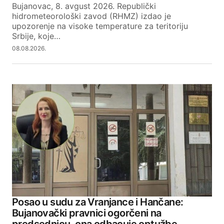
Bujanovac, 8. avgust 2026. Republički
hidrometeorološki zavod (RHMZ) izdao je
upozorenje na visoke temperature za teritoriju
Srbije, koje…
08.08.2026.
Posao u sudu za Vranjance i Hančane:
Bujanovački pravnici ogorčeni na