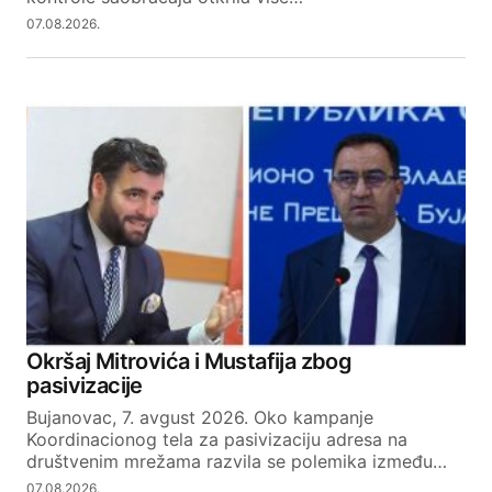
07.08.2026.
Okršaj Mitrovića i Mustafija zbog
pasivizacije
Bujanovac, 7. avgust 2026. Oko kampanje
Koordinacionog tela za pasivizaciju adresa na
društvenim mrežama razvila se polemika između…
07.08.2026.