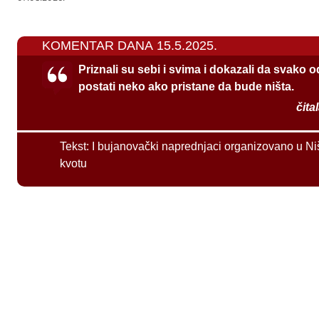
KOMENTAR DANA 15.5.2025.
Priznali su sebi i svima i dokazali da svako 
postati neko ako pristane da bude ništa.
čita
Tekst:
I bujanovački naprednjaci organizovano u Ni
kvotu