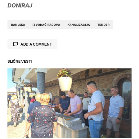
DONIRAJ
BANJSKA
IZVOĐAČ RADOVA
KANALIZACIJA
TENDER
ADD A COMMENT
SLIČNE VESTI
Your email address will not be published.
Required fields are marked
*
Comment
*
Your Name