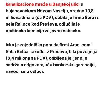
kanalizacione mreže u Banjskoj ulici
u
bujanovačkom Novom Naselju, vredan 10,8
miliona dinara (sa PDV), dobila je firma Šera iz
sela Rajince kod Preševa, odlučila je
opštinska komisija za javne nabavke.
Iako je zajednička ponuda firmi Arso-com i
Saba Belča, takođe iz Preševa, bila povoljnija
(8,4 miliona sa PDV), odbijena je, jer nije
sadržala odgovarajuću bankarsku garanciju,
navodi se u odluci.