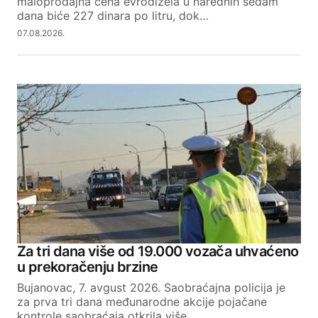
maloprodajna cena evrodizela u narednih sedam
dana biće 227 dinara po litru, dok…
07.08.2026.
Za tri dana više od 19.000 vozača uhvaćeno
u prekoračenju brzine
Bujanovac, 7. avgust 2026. Saobraćajna policija je
za prva tri dana međunarodne akcije pojačane
kontrole saobraćaja otkrila više…