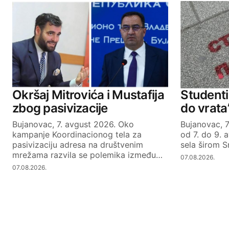
Okršaj Mitrovića i Mustafija
Studenti 
zbog pasivizacije
do vrata
Bujanovac, 7. avgust 2026. Oko
Bujanovac, 7
kampanje Koordinacionog tela za
od 7. do 9. 
pasivizaciju adresa na društvenim
sela širom S
mrežama razvila se polemika između…
07.08.2026.
07.08.2026.