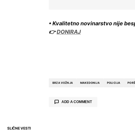
• Kvalitetno novinarstvo nije bes
👉
DONIRAJ
BRZA VOŽNJA
MAKEDONIJA
POLICIJA
POR
ADD A COMMENT
SLIČNE VESTI
Your email address will not be publ