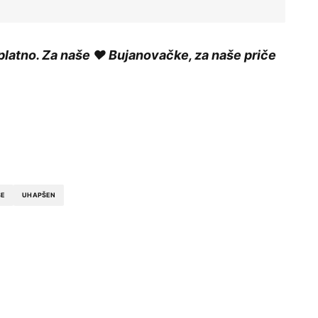
platno. Za naše ❤️ Bujanovačke, za naše priče
ŠE
UHAPŠEN
ished.
Required fields are marked
*