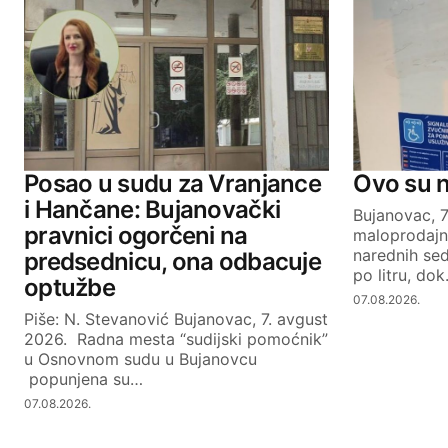
Comment
*
Your Name
Posao u sudu za Vranjance
Ovo su 
i Hančane: Bujanovački
Bujanovac, 
pravnici ogorčeni na
maloprodajn
SUBMIT COMMENT
narednih se
predsednicu, ona odbacuje
po litru, do
optužbe
07.08.2026.
Piše: N. Stevanović Bujanovac, 7. avgust
2026. Radna mesta “sudijski pomoćnik”
u Osnovnom sudu u Bujanovcu
popunjena su…
07.08.2026.