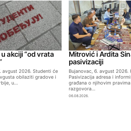
u akciji “od vrata
Mitrović i Ardita Sin
”
pasivizaciji
. avgust 2026. Studenti će
Bujanovac, 6. avgust 2026. 
avgusta obilaziti gradove i
Pasivizacija adresa i informi
rbije, u…
građana o njihovim pravima 
razgovora…
06.08.2026.