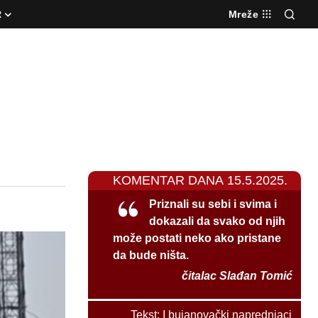
R
Mreže
KOMENTAR DANA 15.5.2025.
Priznali su sebi i svima i
dokazali da svako od njih
može postati neko ako pristane
da bude ništa.
čitalac Slađan Tomić
Tekst:
I bujanovački naprednjaci