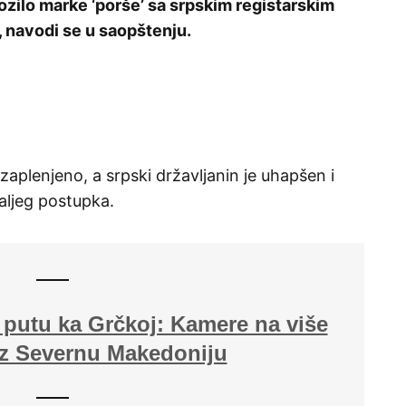
ozilo marke ‘porše’ sa srpskim registarskim
”, navodi se u saopštenju.
aplenjeno, a srpski državljanin je uhapšen i
daljeg postupka.
 putu ka Grčkoj: Kamere na više
oz Severnu Makedoniju