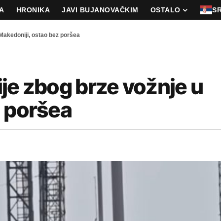
A
HRONIKA
JAVI BUJANOVAČKIM
OSTALO
S
Makedoniji, ostao bez poršea
je zbog brze vožnje u
z poršea