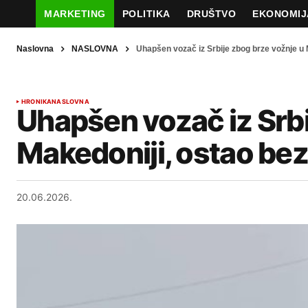
MARKETING
POLITIKA
DRUŠTVO
EKONOMIJ
Naslovna
NASLOVNA
Uhapšen vozač iz Srbije zbog brze vožnje u 
HRONIKA
NASLOVNA
Uhapšen vozač iz Srbi
Makedoniji, ostao be
20.06.2026.