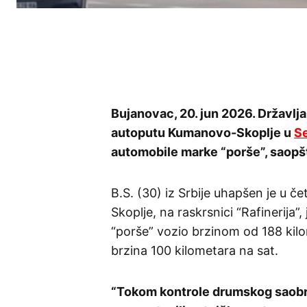
Bujanovac, 20. jun 2026. Državlj
autoputu Kumanovo-Skoplje u
Se
automobile marke “porše”, saopšt
B.S. (30) iz Srbije uhapšen je u
Skoplje, na raskrsnici “Rafinerija”
“porše” vozio brzinom od 188 kil
brzina 100 kilometara na sat.
“Tokom kontrole drumskog saobrać