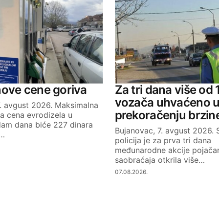
Your E-mail
nove cene goriva
Za tri dana više od
vozača uhvaćeno 
7. avgust 2026. Maksimalna
prekoračenju brzin
a cena evrodizela u
dam dana biće 227 dinara
Bujanovac, 7. avgust 2026.
k…
policija je za prva tri dana
međunarodne akcije pojačan
saobraćaja otkrila više…
07.08.2026.