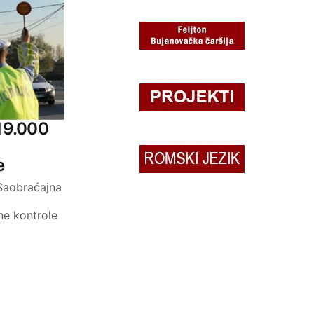
 19.000
u
e
 Saobraćajna
e kontrole