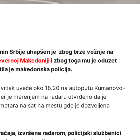
anin Srbije uhapšen je zbog brze vožnje na
vernoj Makedoniji
i zbog toga mu je oduzet
ila je makedonska policija.
 četvrtak uveče oko 18.20 na autoputu Kumanovo-
, jer je merenjem na radaru utvrđeno da je
ometara na sat na mestu gde je dozvoljena
aja, izvršene radarom, policijski službenici