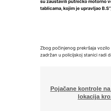
su zaustavili putničko motorno v
tablicama, kojim je upravljao B.S
Zbog počinjenog prekršaja vozilo z
zadržan u policijskoj stanici radi 
Pojačane kontrole na
lokacija kr