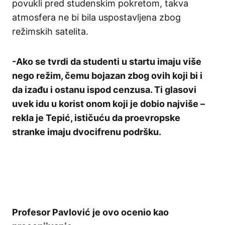
povukli pred studenskim pokretom, takva
atmosfera ne bi bila uspostavljena zbog
režimskih satelita.
-Ako se tvrdi da studenti u startu imaju više
nego režim, čemu bojazan zbog ovih koji bi i
da izađu i ostanu ispod cenzusa. Ti glasovi
uvek idu u korist onom koji je dobio najviše –
rekla je Tepić, ističuću da proevropske
stranke imaju dvocifrenu podršku.
Profesor Pavlović je ovo ocenio kao