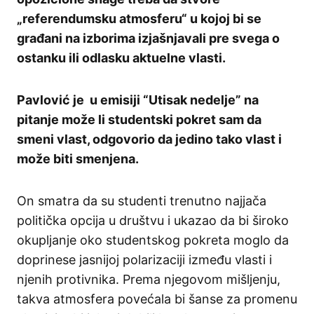
„referendumsku atmosferu“ u kojoj bi se
građani na izborima izjašnjavali pre svega o
ostanku ili odlasku aktuelne vlasti.
Pavlović je u emisiji “Utisak nedelje” na
pitanje može li studentski pokret sam da
smeni vlast, odgovorio da jedino tako vlast i
može biti smenjena.
On smatra da su studenti trenutno najjača
politička opcija u društvu i ukazao da bi široko
okupljanje oko studentskog pokreta moglo da
doprinese jasnijoj polarizaciji između vlasti i
njenih protivnika. Prema njegovom mišljenju,
takva atmosfera povećala bi šanse za promenu