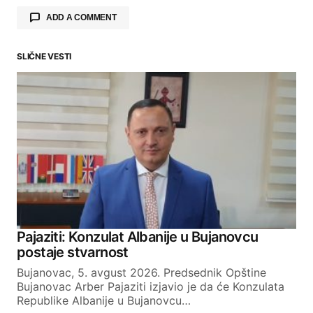
ADD A COMMENT
SLIČNE VESTI
Your email address will not be published.
Required fields are marked
*
Comment
*
Your Name
Pajaziti: Konzulat Albanije u Bujanovcu
postaje stvarnost
Your E-mail
Bujanovac, 5. avgust 2026. Predsednik Opštine
Bujanovac Arber Pajaziti izjavio je da će Konzulata
Republike Albanije u Bujanovcu…
SUBMIT COMMENT