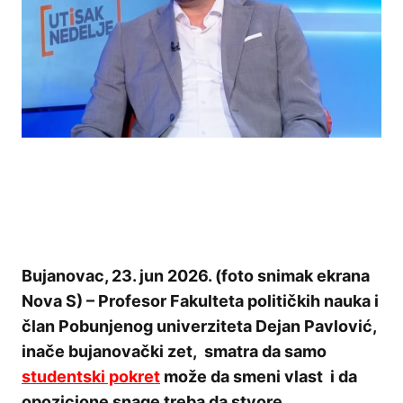
Bujanovac, 23. jun 2026. (foto snimak ekrana
Nova S) – Profesor Fakulteta političkih nauka i
član Pobunjenog univerziteta Dejan Pavlović,
inače bujanovački zet, smatra da samo
studentski pokret
može da smeni vlast i da
opozicione snage treba da stvore