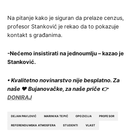
Na pitanje kako je siguran da prelaze cenzus,
profesor Stanković je rekao da to pokazuje
kontakt s građanima.
-Nećemo insistirati na jednoumlju – kazao je
Stanković.
• Kvalitetno novinarstvo nije besplatno. Za
naše ❤️ Bujanovačke, za naše priče 👉
DONIRAJ
DEJAN PAVLOVIĆ
MARINIKA TEPIĆ
OPOZICIJA
PROFESOR
REFERENDUMSKA ATMOSFERA
STUDENTI
VLAST