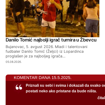
Danilo Tomić najbolji igrač turnira u Žbevcu
Bujanovac, 5. avgust 2026. Mladi i talentovani
fudbaler Danilo Tomić (Željci) iz Lopardinca
proglašen je za najboljeg igrača…
05.08.2026.
KOMENTAR DANA 15.5.2025.
Priznali su sebi i svima i dokazali da svako 
postati neko ako pristane da bude ništa.
čita