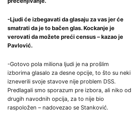
precenjivanje.
-Ljudi će izbegavati da glasaju za vas jer će
smatrati da je to bačen glas. Kockanje je
verovati da možete preći census – kazao je
Pavlović.
-Gotovo pola miliona ljudi je na prošlim
izborima glasalo za desne opcije, to što su neki
izneverili svoje stavove nije problem DSS.
Predlagali smo sporazum pre izbora, ali niko od
drugih navodnih opcija, za to nije bio
raspoložen – nadovezao se Stanković.