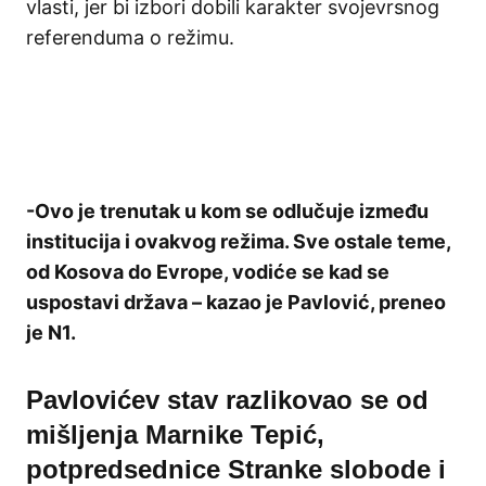
vlasti, jer bi izbori dobili karakter svojevrsnog
referenduma o režimu.
-Ovo je trenutak u kom se odlučuje između
institucija i ovakvog režima. Sve ostale teme,
od Kosova do Evrope, vodiće se kad se
uspostavi država – kazao je Pavlović, preneo
je N1.
Pavlovićev stav razlikovao se od
mišljenja Marnike Tepić,
potpredsednice Stranke slobode i