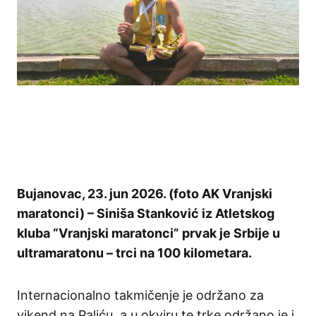
Bujanovac, 23. jun 2026. (foto AK Vranjski
maratonci) – Siniša Stanković iz Atletskog
kluba “Vranjski maratonci” prvak je Srbije u
ultramaratonu – trci na 100 kilometara.
Internacionalno takmičenje je održano za
vikend na Paliću, a u okviru te trke održano je i