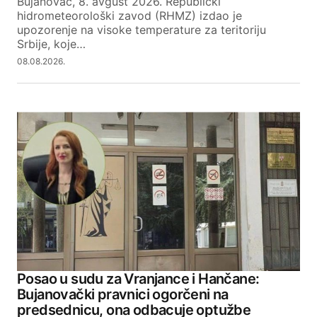
Bujanovac, 8. avgust 2026. Republički
hidrometeorološki zavod (RHMZ) izdao je
upozorenje na visoke temperature za teritoriju
Srbije, koje…
08.08.2026.
Posao u sudu za Vranjance i Hančane:
Bujanovački pravnici ogorčeni na
predsednicu, ona odbacuje optužbe