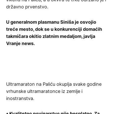
državno prvenstvo.
U generalnom plasmanu Siniša je osvojio
treće mesto, dok se u konkurenciji domaćih
takmičara okitio zlatnim medaljom, javlja
Vranje news.
Ultramaraton na Paliću okuplja svake godine
vrhunske ultramaratonce iz zemlje i
inostranstva.
• Kvalitetno novinarstvo nije besplatno. Za