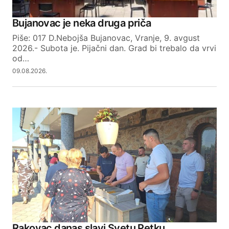
Your Name
Bujanovac je neka druga priča
Piše: 017 D.Nebojša Bujanovac, Vranje, 9. avgust
Your E-mail
2026.- Subota je. Pijačni dan. Grad bi trebalo da vrvi
od…
09.08.2026.
SUBMIT COMMENT
Rakovac danas slavi Svetu Petku