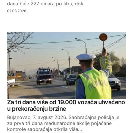
dana biće 227 dinara po litru, dok…
07.08.2026.
Za tri dana više od 19.000 vozača uhvaćeno
u prekoračenju brzine
Bujanovac, 7. avgust 2026. Saobraćajna policija je
za prva tri dana međunarodne akcije pojačane
kontrole saobraćaja otkrila više…