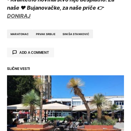
naše ❤️ Bujanovačke, za naše priče 👉
DONIRAJ
MARATONAC
PRVAK SRBIJE
SINIŠA STANKOVIĆ
ADD A COMMENT
SLIČNE VESTI
Your email address will not be published.
Required fields are marked
*
Comment
*