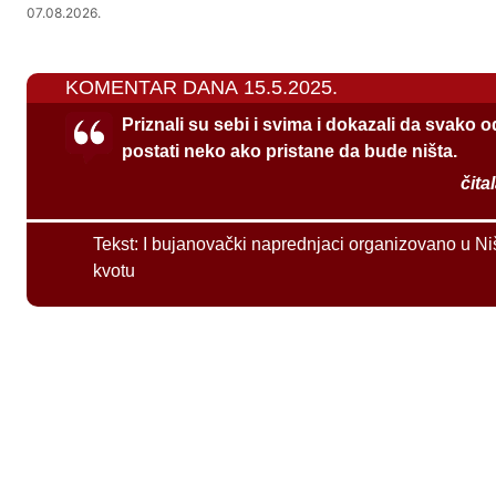
07.08.2026.
KOMENTAR DANA 15.5.2025.
Priznali su sebi i svima i dokazali da svako 
postati neko ako pristane da bude ništa.
čita
Tekst:
I bujanovački naprednjaci organizovano u Ni
kvotu