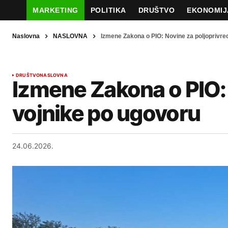
MARKETING
POLITIKA
DRUŠTVO
EKONOMIJ
Naslovna
NASLOVNA
Izmene Zakona o PIO: Novine za poljoprivred
DRUŠTVO
NASLOVNA
Izmene Zakona o PIO: 
vojnike po ugovoru
24.06.2026.