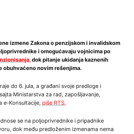
žene izmene Zakona o penzijskom i invalidskom
oljoprivrednike i omogućavaju vojnicima po
nzionisanja,
dok pitanje ukidanja kaznenih
je obuhvaćeno novim rešenjima.
je do 6. jula, a građani svoje predloge i
ajta Ministarstva za rad, zapošljavanje,
la e-Konsultacije,
piše RTS.
nose se na poljoprivrednike i pripadnike
ovoru, dok među predloženim izmenama nema