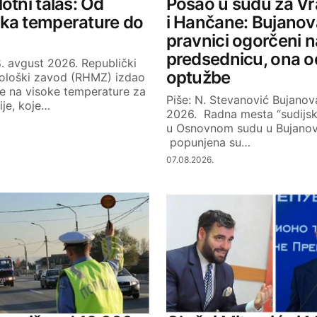
otni talas: Od
Posao u sudu za V
jka temperature do
i Hančane: Bujanov
pravnici ogorčeni n
predsednicu, ona 
. avgust 2026. Republički
optužbe
ološki zavod (RHMZ) izdao
je na visoke temperature za
Piše: N. Stevanović Bujanova
bije, koje…
2026. Radna mesta “sudijs
u Osnovnom sudu u Bujano
popunjena su…
07.08.2026.