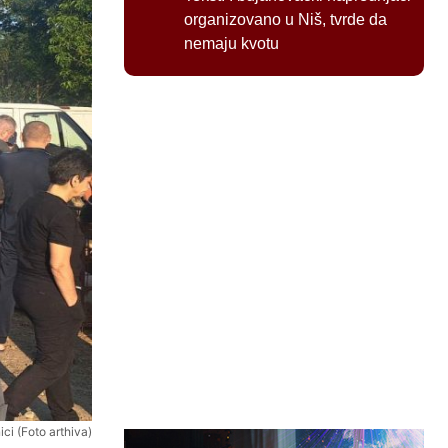
organizovano u Niš, tvrde da
nemaju kvotu
ici (Foto arthiva)