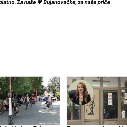
platno. Za naše ❤️ Bujanovačke, za naše priče
ished.
Required fields are marked
*
Your E-mail