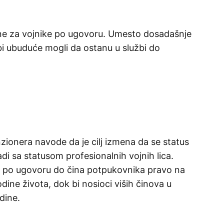
ne za vojnike po ugovoru. Umesto dosadašnje
bi ubuduće mogli da ostanu u službi do
zionera navode da je cilj izmena da se status
adi sa statusom profesionalnih vojnih lica.
e po ugovoru do čina potpukovnika pravo na
odine života, dok bi nosioci viših činova u
dine.