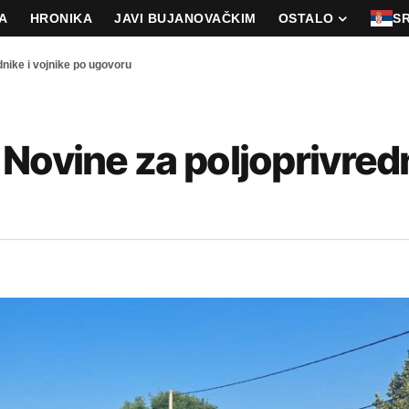
A
HRONIKA
JAVI BUJANOVAČKIM
OSTALO
S
nike i vojnike po ugovoru
Novine za poljoprivredn