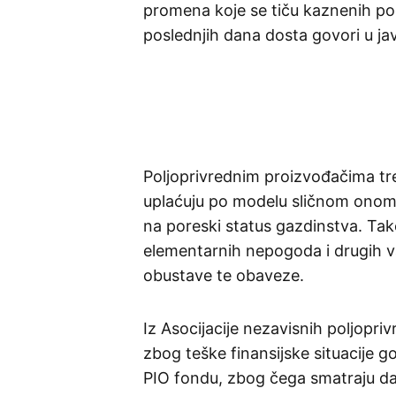
promena koje se tiču kaznenih po
poslednjih dana dosta govori u jav
Poljoprivrednim proizvođačima t
uplaćuju po modelu sličnom onom k
na poreski status gazdinstva. Tako
elementarnih nepogoda i drugih v
obustave te obaveze.
Iz Asocijacije nezavisnih poljopriv
zbog teške finansijske situacije 
PIO fondu, zbog čega smatraju da