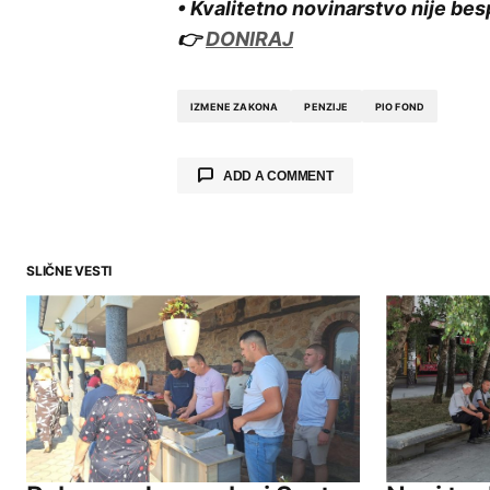
• Kvalitetno novinarstvo nije bes
👉
DONIRAJ
IZMENE ZAKONA
PENZIJE
PIO FOND
ADD A COMMENT
SLIČNE VESTI
Your email address will not be publ
Comment
*
Your Name