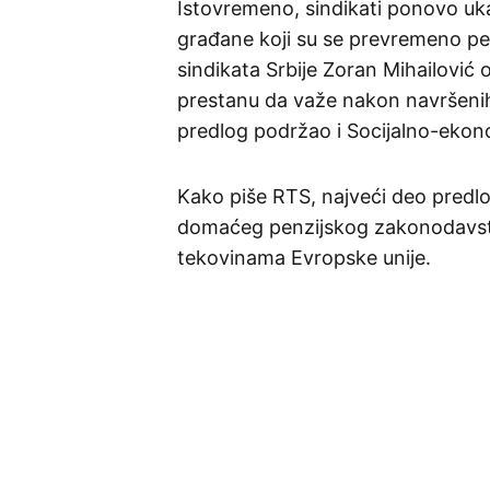
Istovremeno, sindikati ponovo uk
građane koji su se prevremeno pe
sindikata Srbije Zoran Mihailović 
prestanu da važe nakon navršenih
predlog podržao i Socijalno-ekon
Kako piše RTS, najveći deo predl
domaćeg penzijskog zakonodavstva
tekovinama Evropske unije.