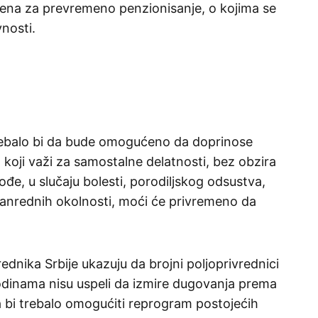
ena za prevremeno penzionisanje, o kojima se
nosti.
rebalo bi da bude omogućeno da doprinose
oji važi za samostalne delatnosti, bez obzira
đe, u slučaju bolesti, porodiljskog odsustva,
anrednih okolnosti, moći će privremeno da
rednika Srbije ukazuju da brojni poljoprivrednici
godinama nisu uspeli da izmire dugovanja prema
 bi trebalo omogućiti reprogram postojećih