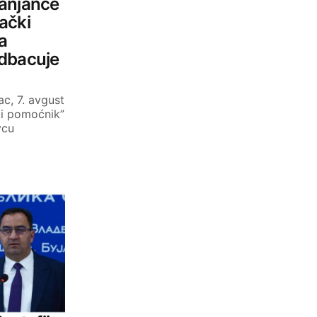
ranjance
ački
a
odbacuje
c, 7. avgust
ki pomoćnik”
vcu