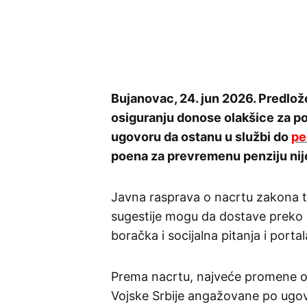
Bujanovac, 24. jun 2026. Predlo
osiguranju donose olakšice za p
ugovoru da ostanu u službi do
pe
poena za prevremenu penziju ni
Javna rasprava o nacrtu zakona tra
sugestije mogu da dostave preko s
boračka i socijalna pitanja i porta
Prema nacrtu, najveće promene od
Vojske Srbije angažovane po ug