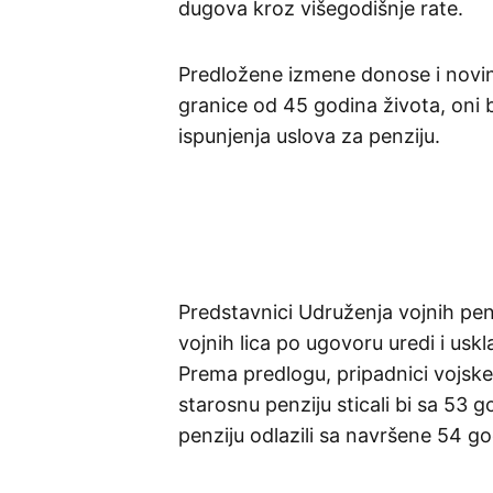
dugova kroz višegodišnje rate.
Predložene izmene donose i novi
granice od 45 godina života, oni 
ispunjenja uslova za penziju.
Predstavnici Udruženja vojnih pen
vojnih lica po ugovoru uredi i uskl
Prema predlogu, pripadnici vojsk
starosnu penziju sticali bi sa 53 g
penziju odlazili sa navršene 54 go