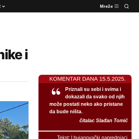
R
Mreže
ike i
KOMENTAR DANA 15.5.2025.
Priznali su sebi i svima i
dokazali da svako od njih
može postati neko ako pristane
da bude ništa.
čitalac Slađan Tomić
Tekst:
I bujanovački naprednjaci