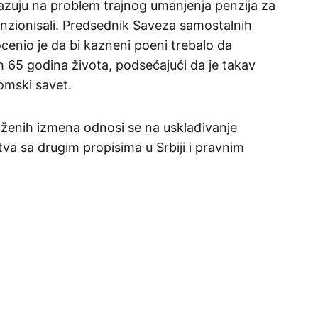
azuju na problem trajnog umanjenja penzija za
nzionisali. Predsednik Saveza samostalnih
ocenio je da bi kazneni poeni trebalo da
 65 godina života, podsećajući da je takav
omski savet.
oženih izmena odnosi se na usklađivanje
 sa drugim propisima u Srbiji i pravnim