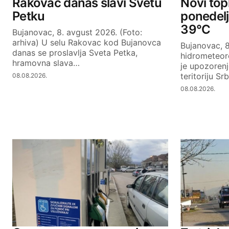
Rakovac danas slavi Svetu
Novi topl
Petku
ponedel
39°C
Bujanovac, 8. avgust 2026. (Foto:
SUBMIT COMMENT
arhiva) U selu Rakovac kod Bujanovca
Bujanovac, 8
danas se proslavlja Sveta Petka,
hidrometeor
hramovna slava…
je upozoren
teritoriju Sr
08.08.2026.
08.08.2026.