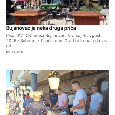
Your Name
Bujanovac je neka druga priča
Piše: 017 D.Nebojša Bujanovac, Vranje, 9. avgust
Your E-mail
2026.- Subota je. Pijačni dan. Grad bi trebalo da vrvi
od…
09.08.2026.
SUBMIT COMMENT