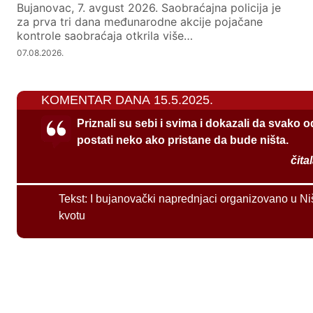
Bujanovac, 7. avgust 2026. Saobraćajna policija je
za prva tri dana međunarodne akcije pojačane
kontrole saobraćaja otkrila više…
07.08.2026.
KOMENTAR DANA 15.5.2025.
Priznali su sebi i svima i dokazali da svako 
postati neko ako pristane da bude ništa.
čita
Tekst:
I bujanovački naprednjaci organizovano u Ni
kvotu