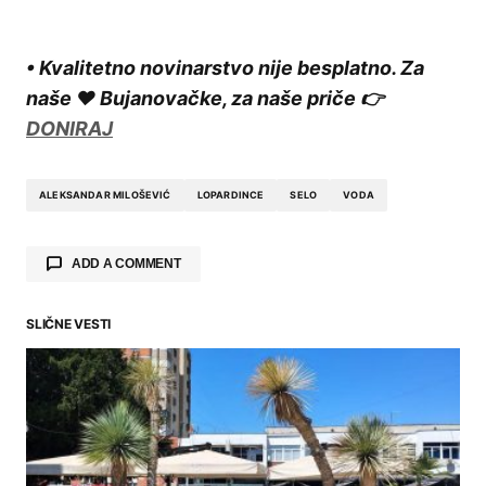
• Kvalitetno novinarstvo nije besplatno. Za
naše ❤️ Bujanovačke, za naše priče 👉
DONIRAJ
ALEKSANDAR MILOŠEVIĆ
LOPARDINCE
SELO
VODA
ADD A COMMENT
SLIČNE VESTI
Your email address will not be published.
Required fields are marked
*
Comment
*