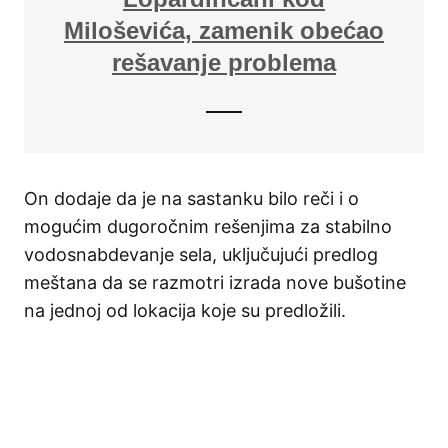
Miloševića, zamenik obećao
rešavanje problema
On dodaje da je na sastanku bilo reči i o
mogućim dugoročnim rešenjima za stabilno
vodosnabdevanje sela, uključujući predlog
meštana da se razmotri izrada nove bušotine
na jednoj od lokacija koje su predložili.