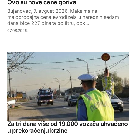
Ovo su nove cene goriva
Bujanovac, 7. avgust 2026. Maksimalna
maloprodajna cena evrodizela u narednih sedam
dana biće 227 dinara po litru, dok…
07.08.2026.
Za tri dana više od 19.000 vozača uhvaćeno
u prekoračenju brzine