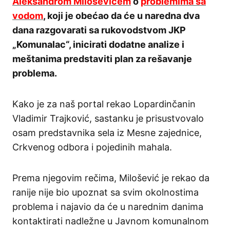
Aleksandrom Miloševićem
o
problemima sa
vodom
, koji je obećao da će u naredna dva
dana razgovarati sa rukovodstvom JKP
„Komunalac“, inicirati dodatne analize i
meštanima predstaviti plan za rešavanje
problema.
Kako je za naš portal rekao Lopardinčanin
Vladimir Trajković, sastanku je prisustvovalo
osam predstavnika sela iz Mesne zajednice,
Crkvenog odbora i pojedinih mahala.
Prema njegovim rečima, Milošević je rekao da
ranije nije bio upoznat sa svim okolnostima
problema i najavio da će u narednim danima
kontaktirati nadležne u Javnom komunalnom