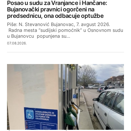
Posao u sudu za Vranjance i Hančane:
Bujanovački pravnici ogorčeni na
predsednicu, ona odbacuje optužbe
Piše: N. Stevanović Bujanovac, 7. avgust 2026.
Radna mesta “sudijski pomoćnik” u Osnovnom sudu
u Bujanovcu popunjena su…
07.08.2026.