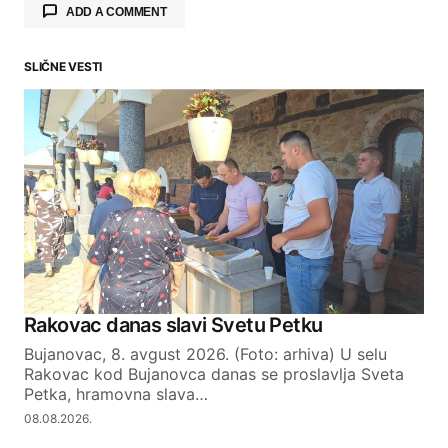
ADD A COMMENT
SLIČNE VESTI
Your email address will not be published.
Required fields are marked
*
Comment
*
Your Name
Rakovac danas slavi Svetu Petku
Bujanovac, 8. avgust 2026. (Foto: arhiva) U selu
Your E-mail
Rakovac kod Bujanovca danas se proslavlja Sveta
Petka, hramovna slava…
08.08.2026.
SUBMIT COMMENT