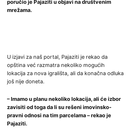
poručio je Pajaziti u objavi na društvenim
mrežama.
U izjavi za naš portal, Pajaziti je rekao da
opština već razmatra nekoliko mogućih
lokacija za nova igrališta, ali da konačna odluka
još nije doneta.
– Imamo u planu nekoliko lokacija, ali će izbor
zavisiti od toga da li su rešeni imovinsko-
pravni odnosi na tim parcelama – rekao je
Pajaziti.