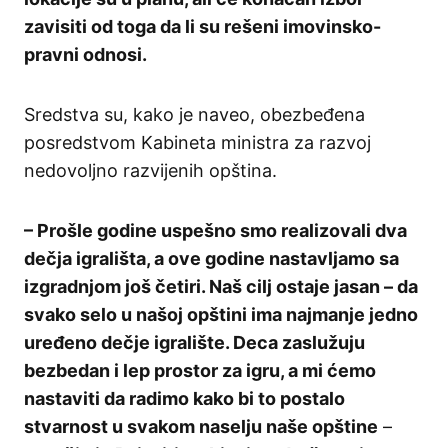
zavisiti od toga da li su rešeni imovinsko-
pravni odnosi.
Sredstva su, kako je naveo, obezbeđena
posredstvom Kabineta ministra za razvoj
nedovoljno razvijenih opština.
–
Prošle godine uspešno smo realizovali dva
dečja igrališta, a ove godine nastavljamo sa
izgradnjom još četiri. Naš cilj ostaje jasan – da
svako selo u našoj opštini ima najmanje jedno
uređeno dečje igralište. Deca zaslužuju
bezbedan i lep prostor za igru, a mi ćemo
nastaviti da radimo kako bi to postalo
stvarnost u svakom naselju naše opštine
–