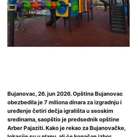
Bujanovac, 26. jun 2026. Opština Bujanovac
obezbedila je 7 miliona dinara za izgradnju i
uređenje četiri dečja igrališta u seoskim
sredinama, saopštio je predsednik opštine
Arber Pajaziti. Kako je rekao za Bujanovačke,
lokacije su u planu, ali će konačan izbor