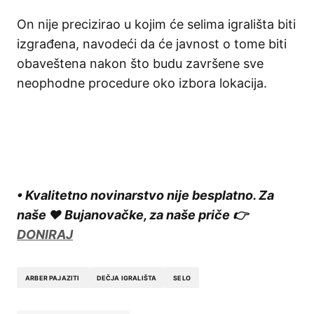
On nije precizirao u kojim će selima igrališta biti
izgrađena, navodeći da će javnost o tome biti
obaveštena nakon što budu završene sve
neophodne procedure oko izbora lokacija.
• Kvalitetno novinarstvo nije besplatno. Za
naše ❤️ Bujanovačke, za naše priče 👉
DONIRAJ
ARBER PAJAZITI
DEČJA IGRALIŠTA
SELO