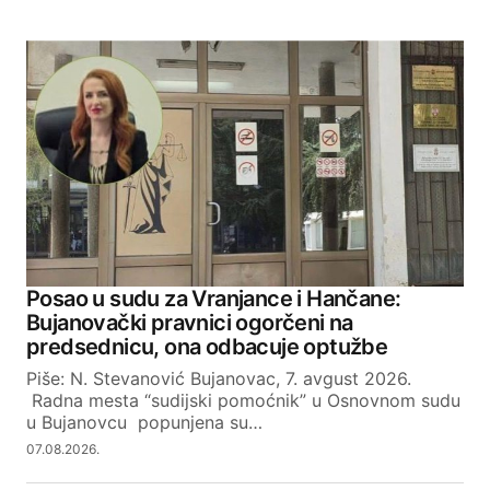
Posao u sudu za Vranjance i Hančane:
Bujanovački pravnici ogorčeni na
predsednicu, ona odbacuje optužbe
Piše: N. Stevanović Bujanovac, 7. avgust 2026.
Radna mesta “sudijski pomoćnik” u Osnovnom sudu
u Bujanovcu popunjena su…
07.08.2026.