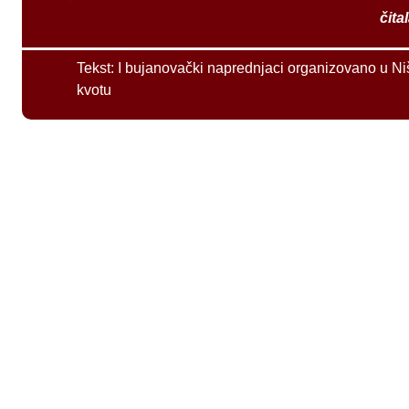
čita
Tekst:
I bujanovački naprednjaci organizovano u Ni
kvotu