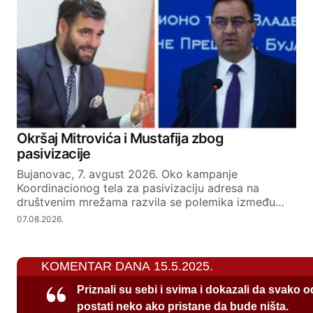
Okršaj Mitrovića i Mustafija zbog
pasivizacije
Bujanovac, 7. avgust 2026. Oko kampanje
Koordinacionog tela za pasivizaciju adresa na
društvenim mrežama razvila se polemika između…
07.08.2026.
KOMENTAR DANA 15.5.2025.
Priznali su sebi i svima i dokazali da svako 
postati neko ako pristane da bude ništa.