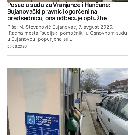
Posao u sudu za Vranjance i Hančane:
Bujanovački pravnici ogorčeni na
predsednicu, ona odbacuje optužbe
Piše: N. Stevanović Bujanovac, 7. avgust 2026.
Radna mesta “sudijski pomoćnik” u Osnovnom sudu
u Bujanovcu popunjena su…
07.08.2026.