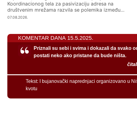
Koordinacionog tela za pasivizaciju adresa na
društvenim mrežama razvila se polemika između…
07.08.2026.
KOMENTAR DANA 15.5.2025.
Priznali su sebi i svima i dokazali da svako 
postati neko ako pristane da bude ništa.
čita
Tekst:
I bujanovački naprednjaci organizovano u Ni
kvotu