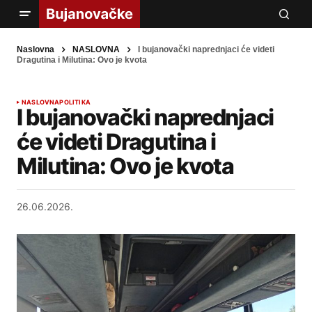
Naslovna
NASLOVNA
I bujanovački naprednjaci će videti
Dragutina i Milutina: Ovo je kvota
NASLOVNA
POLITIKA
I bujanovački naprednjaci
će videti Dragutina i
Milutina: Ovo je kvota
26.06.2026.