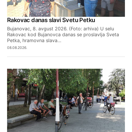
Rakovac danas slavi Svetu Petku
Your email address will not be published.
Bujanovac, 8. avgust 2026. (Foto: arhiva) U selu
Required fields are marked
*
Rakovac kod Bujanovca danas se proslavlja Sveta
Petka, hramovna slava…
08.08.2026.
Comment
*
Your Name
Your E-mail
SUBMIT COMMENT