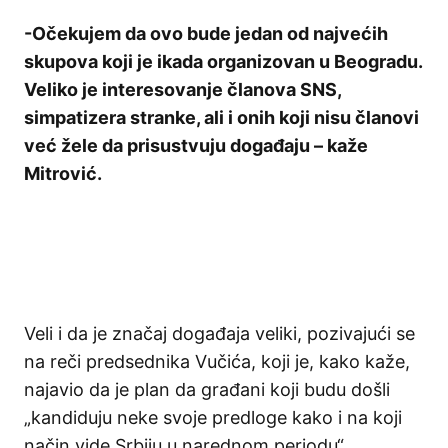
-Očekujem da ovo bude jedan od najvećih
skupova koji je ikada organizovan u Beogradu.
Veliko je interesovanje članova SNS,
simpatizera stranke, ali i onih koji nisu članovi
već žele da prisustvuju događaju – kaže
Mitrović.
Veli i da je značaj događaja veliki, pozivajući se
na reči predsednika Vučića, koji je, kako kaže,
najavio da je plan da građani koji budu došli
„kandiduju neke svoje predloge kako i na koji
način vide Srbiju u narednom periodu“.