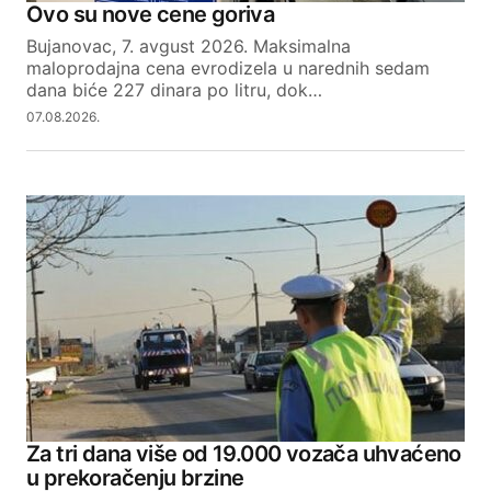
Ovo su nove cene goriva
Bujanovac, 7. avgust 2026. Maksimalna
maloprodajna cena evrodizela u narednih sedam
dana biće 227 dinara po litru, dok…
07.08.2026.
Za tri dana više od 19.000 vozača uhvaćeno
u prekoračenju brzine