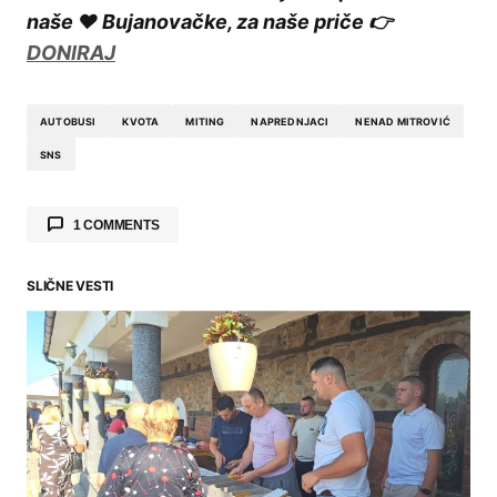
naše ❤️ Bujanovačke, za naše priče 👉
DONIRAJ
AUTOBUSI
KVOTA
MITING
NAPREDNJACI
NENAD MITROVIĆ
SNS
1 COMMENTS
SLIČNE VESTI
Milan
says:
28.06.2026. at 13:37
Ide se strogo dobrovoljno, neki put se ide
strože dobrovoljno, a sad se išlo najstrože
dobrovoljno.
Reply