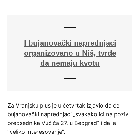
I bujanovački naprednjaci
organizovano u Niš, tvrde
da nemaju kvotu
Za Vranjsku plus je u četvrtak izjavio da će
bujanovački naprednjaci „svakako ići na poziv
predsednika Vučića 27. u Beograd“ i da je
“veliko interesovanje”.