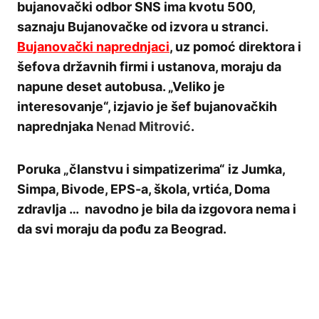
bujanovački odbor SNS ima kvotu 500,
saznaju Bujanovačke od izvora u stranci.
Bujanovački naprednjaci
, uz pomoć direktora i
šefova državnih firmi i ustanova, moraju da
napune deset autobusa. „Veliko je
interesovanje“, izjavio je šef bujanovačkih
naprednjaka
Nenad Mitrović
.
Poruka „članstvu i simpatizerima“ iz Jumka,
Simpa, Bivode, EPS-a, škola, vrtića, Doma
zdravlja … navodno je bila da izgovora nema i
da svi moraju da pođu za Beograd.