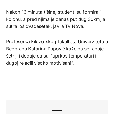
Nakon 16 minuta tišine, studenti su formirali
kolonu, a pred njima je danas put dug 30km, a
sutra još dvadesetak, javlja Tv Nova.
Profesorka Filozofskog fakulteta Univerziteta u
Beogradu Katarina Popović kaže da se raduje
šetnji i dodaje da su, “uprkos temperaturi i
dugoj relaciji visoko motivisani”.