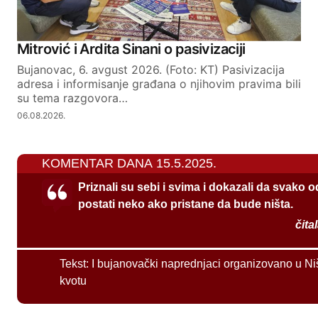
Mitrović i Ardita Sinani o pasivizaciji
Bujanovac, 6. avgust 2026. (Foto: KT) Pasivizacija
adresa i informisanje građana o njihovim pravima bili
su tema razgovora…
06.08.2026.
KOMENTAR DANA 15.5.2025.
Priznali su sebi i svima i dokazali da svako 
postati neko ako pristane da bude ništa.
čita
Tekst:
I bujanovački naprednjaci organizovano u Ni
kvotu