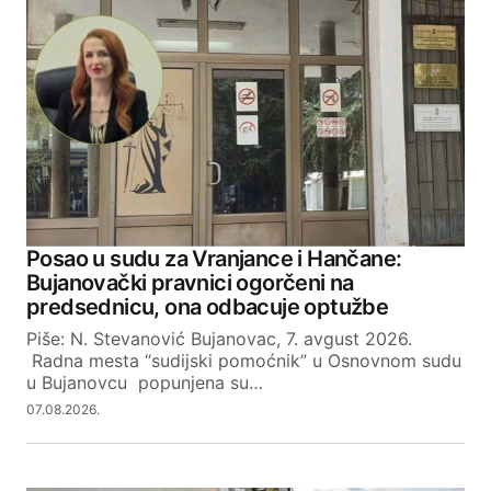
Your email address will not be published.
Required fields are marked
*
Comment
*
Your Name
Posao u sudu za Vranjance i Hančane:
Bujanovački pravnici ogorčeni na
Your E-mail
predsednicu, ona odbacuje optužbe
Piše: N. Stevanović Bujanovac, 7. avgust 2026.
Radna mesta “sudijski pomoćnik” u Osnovnom sudu
SUBMIT COMMENT
u Bujanovcu popunjena su…
07.08.2026.