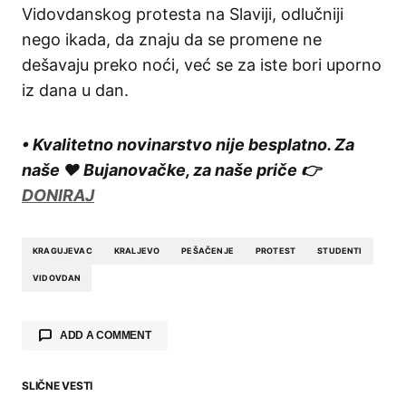
Vidovdanskog protesta na Slaviji, odlučniji
nego ikada, da znaju da se promene ne
dešavaju preko noći, već se za iste bori uporno
iz dana u dan.
• Kvalitetno novinarstvo nije besplatno. Za
naše ❤️ Bujanovačke, za naše priče 👉
DONIRAJ
KRAGUJEVAC
KRALJEVO
PEŠAČENJE
PROTEST
STUDENTI
VIDOVDAN
ADD A COMMENT
SLIČNE VESTI