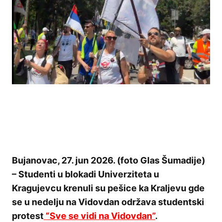
Bujanovac, 27. jun 2026. (foto Glas Šumadije)
– Studenti u blokadi Univerziteta u
Kragujevcu krenuli su pešice ka Kraljevu gde
se u nedelju na Vidovdan održava studentski
protest
“Sve se vidi na Vidovdan”
.