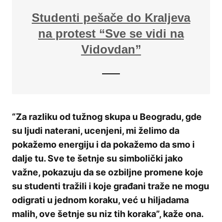
Studenti pešače do Kraljeva
na protest “Sve se vidi na
Vidovdan”
“Za razliku od tužnog skupa u Beogradu, gde
su ljudi naterani, ucenjeni, mi želimo da
pokažemo energiju i da pokažemo da smo i
dalje tu. Sve te šetnje su simbolički jako
važne, pokazuju da se ozbiljne promene koje
su studenti tražili i koje građani traže ne mogu
odigrati u jednom koraku, već u hiljadama
malih, ove šetnje su niz tih koraka”, kaže ona.