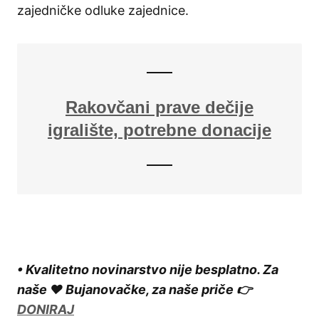
zajedničke odluke zajednice.
Rakovčani prave dečije
igralište, potrebne donacije
• Kvalitetno novinarstvo nije besplatno. Za
naše ❤️ Bujanovačke, za naše priče 👉
DONIRAJ