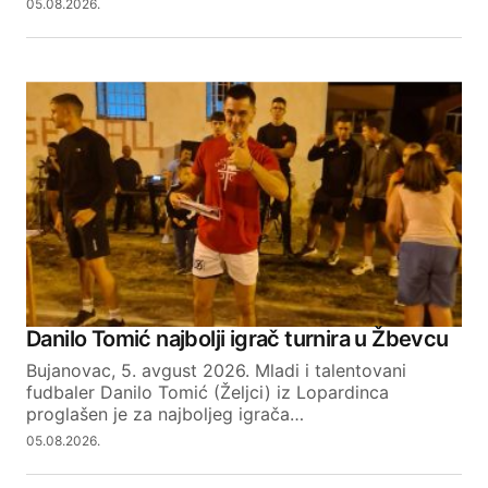
05.08.2026.
Danilo Tomić najbolji igrač turnira u Žbevcu
Bujanovac, 5. avgust 2026. Mladi i talentovani
fudbaler Danilo Tomić (Željci) iz Lopardinca
proglašen je za najboljeg igrača…
05.08.2026.