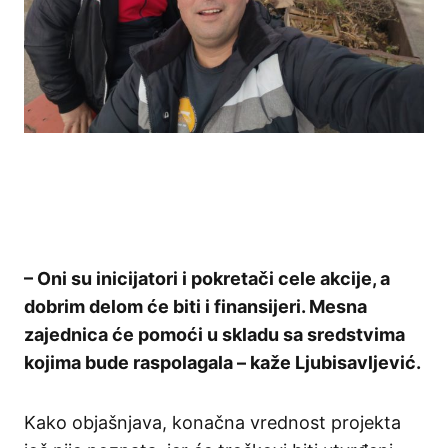
– Oni su inicijatori i pokretači cele akcije, a
dobrim delom će biti i finansijeri. Mesna
zajednica će pomoći u skladu sa sredstvima
kojima bude raspolagala – kaže Ljubisavljević.
Kako objašnjava, konačna vrednost projekta