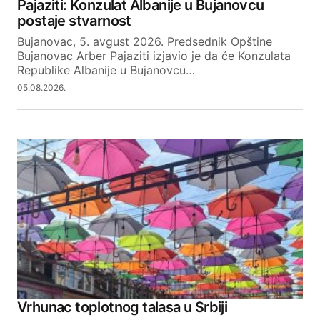
Pajaziti: Konzulat Albanije u Bujanovcu
postaje stvarnost
Your E-mail
Bujanovac, 5. avgust 2026. Predsednik Opštine
Bujanovac Arber Pajaziti izjavio je da će Konzulata
Republike Albanije u Bujanovcu…
SUBMIT COMMENT
05.08.2026.
Vrhunac toplotnog talasa u Srbiji