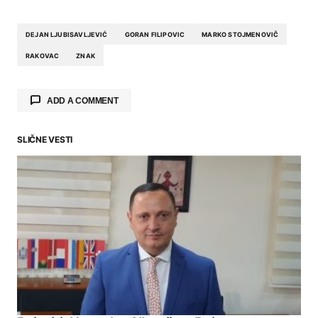
DEJAN LJUBISAVLJEVIĆ
GORAN FILIPOVIC
MARKO STOJMENOVIČ
RAKOVAC
ZNAK
ADD A COMMENT
SLIČNE VESTI
Your email address will not be published.
Required fields are marked
*
Comment
*
Your Name