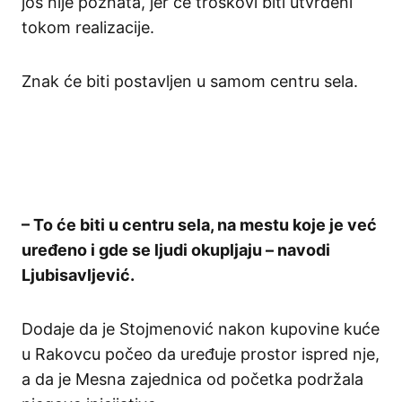
još nije poznata, jer će troškovi biti utvrđeni
tokom realizacije.
Znak će biti postavljen u samom centru sela.
– To će biti u centru sela, na mestu koje je već
uređeno i gde se ljudi okupljaju – navodi
Ljubisavljević.
Dodaje da je Stojmenović nakon kupovine kuće
u Rakovcu počeo da uređuje prostor ispred nje,
a da je Mesna zajednica od početka podržala