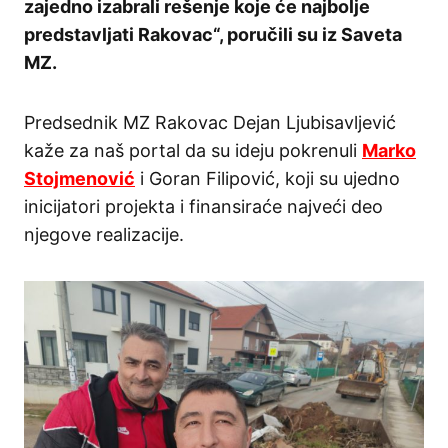
zajedno izabrali rešenje koje će najbolje
predstavljati Rakovac“, poručili su iz Saveta
MZ.
Predsednik MZ Rakovac Dejan Ljubisavljević
kaže za naš portal da su ideju pokrenuli
Marko
Stojmenović
i Goran Filipović, koji su ujedno
inicijatori projekta i finansiraće najveći deo
njegove realizacije.