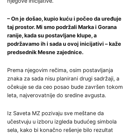
njegove inicijative.
– On je došao, kupio kuću i počeo da uređuje
taj prostor. Mi smo podržali Marka i Gorana
ranije, kada su postavljane klupe, a
podržavamo ih i sada u ovoj inicijativi – kaže
predsednik Mesne zajednice.
Prema njegovim rečima, osim postavljanja
znaka za sada nisu planirani drugi sadržaji, a
očekuje se da ceo posao bude završen tokom
leta, najverovatnije do sredine avgusta.
Iz Saveta MZ pozivaju sve meštane da
učestvuju u izboru izgleda budućeg simbola
sela, kako bi konačno rešenje bilo rezultat