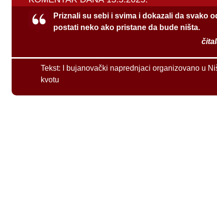
Priznali su sebi i svima i dokazali da svako 
postati neko ako pristane da bude ništa.
čita
Tekst:
I bujanovački naprednjaci organizovano u Ni
kvotu