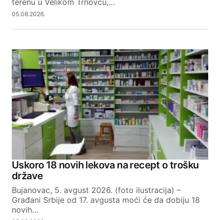
terenu u Velikom Trnovcu,…
05.08.2026.
Uskoro 18 novih lekova na recept o trošku
države
Bujanovac, 5. avgust 2026. (foto ilustracija) –
Građani Srbije od 17. avgusta moći će da dobiju 18
novih…