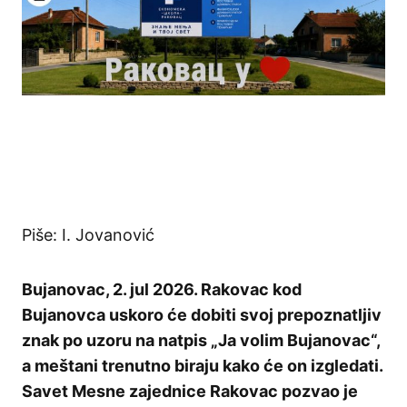
Piše: I. Jovanović
Bujanovac, 2. jul 2026. Rakovac kod
Bujanovca uskoro će dobiti svoj prepoznatljiv
znak po uzoru na natpis „Ja volim Bujanovac“,
a meštani trenutno biraju kako će on izgledati.
Savet Mesne zajednice Rakovac pozvao je