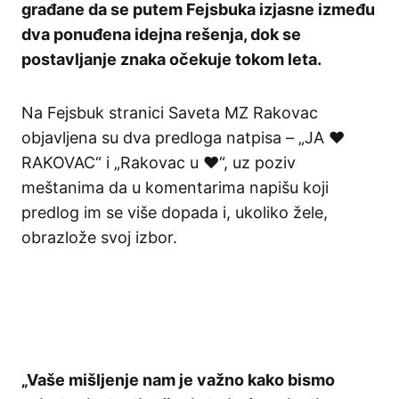
građane da se putem Fejsbuka izjasne između
dva ponuđena idejna rešenja, dok se
postavljanje znaka očekuje tokom leta.
Na Fejsbuk stranici Saveta MZ Rakovac
objavljena su dva predloga natpisa – „JA ❤
RAKOVAC“ i „Rakovac u ❤“, uz poziv
meštanima da u komentarima napišu koji
predlog im se više dopada i, ukoliko žele,
obrazlože svoj izbor.
„Vaše mišljenje nam je važno kako bismo