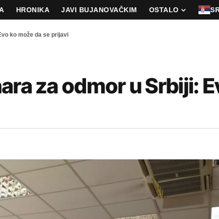
A
HRONIKA
JAVI BUJANOVAČKIM
OSTALO
S
Evo ko može da se prijavi
ara za odmor u Srbiji: E