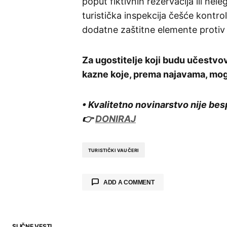
poput fiktivnih rezervacija ili nel
turistička inspekcija češće kontro
dodatne zaštitne elemente protiv f
Za ugostitelje koji budu učestv
kazne koje, prema najavama, mog
• Kvalitetno novinarstvo nije bes
👉
DONIRAJ
TURISTIČKI VAUČERI
ADD A COMMENT
SLIČNE VESTI