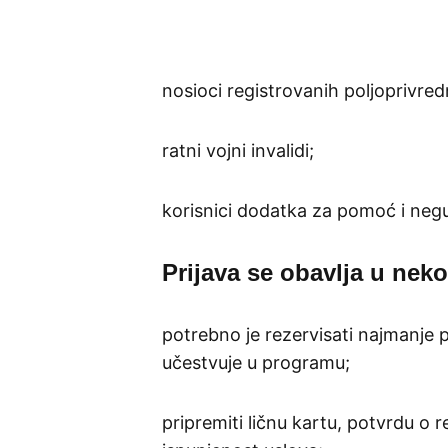
nosioci registrovanih poljoprivre
ratni vojni invalidi;
korisnici dodatka za pomoć i negu
Prijava se obavlja u neko
potrebno je rezervisati najmanje p
učestvuje u programu;
pripremiti ličnu kartu, potvrdu o 