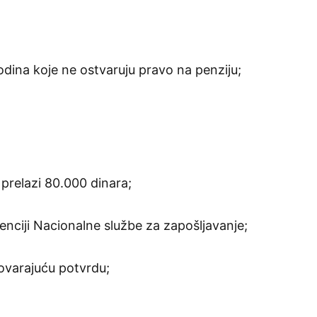
odina koje ne ostvaruju pravo na penziju;
prelazi 80.000 dinara;
enciji Nacionalne službe za zapošljavanje;
govarajuću potvrdu;