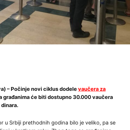
va) – Počinje novi ciklus dodele
vaučera za
 a građanima će biti dostupno 30.000 vaučera
 dinara.
u Srbiji prethodnih godina bilo je veliko, pa se