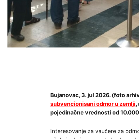
Bujanovac, 3. jul 2026. (foto arhi
subvencionisani odmor u zemlji
,
pojedinačne vrednosti od 10.000
Interesovanje za vaučere za odmor 