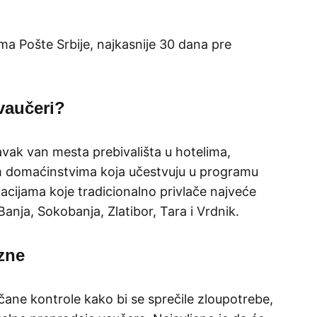
ma Pošte Srbije, najkasnije 30 dana pre
vaučeri?
avak van mesta prebivališta u hotelima,
m domaćinstvima koja učestvuju u programu
acijama koje tradicionalno privlače najveće
anja, Sokobanja, Zlatibor, Tara i Vrdnik.
azne
ane kontrole kako bi se sprečile zloupotrebe,