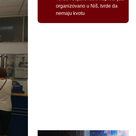
organizovano u Niš, tvrde da
nemaju kvotu