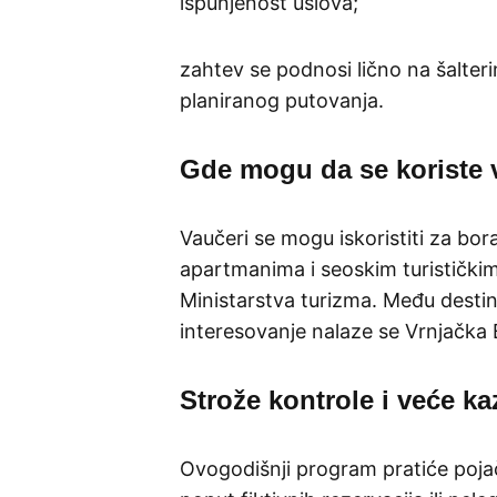
ispunjenost uslova;
zahtev se podnosi lično na šalteri
planiranog putovanja.
Gde mogu da se koriste 
Vaučeri se mogu iskoristiti za bor
apartmanima i seoskim turistički
Ministarstva turizma. Među destin
interesovanje nalaze se Vrnjačka B
Strože kontrole i veće k
Ovogodišnji program pratiće pojač