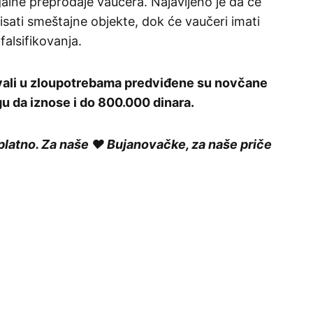
egalne preprodaje vaučera. Najavljeno je da će
lisati smeštajne objekte, dok će vaučeri imati
alsifikovanja.
ovali u zloupotrebama predviđene su novčane
u da iznose i do 800.000 dinara.
platno. Za naše ❤️ Bujanovačke, za naše priče