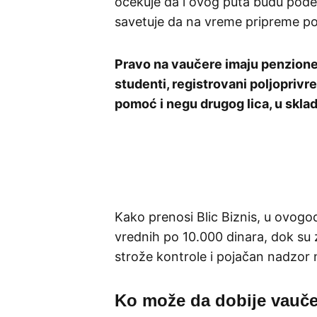
očekuje da i ovog puta budu pode
savetuje da na vreme pripreme p
Pravo na vaučere imaju penzioner
studenti, registrovani poljoprivred
pomoć i negu drugog lica, u skla
Kako prenosi Blic Biznis, u ovogo
vrednih po 10.000 dinara, dok su 
strože kontrole i pojačan nadzor 
Ko može da dobije vauče