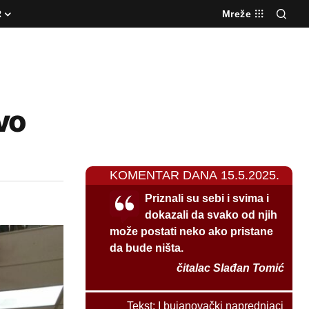
R
Mreže
vo
KOMENTAR DANA 15.5.2025.
Priznali su sebi i svima i
dokazali da svako od njih
može postati neko ako pristane
da bude ništa.
čitalac Slađan Tomić
Tekst:
I bujanovački naprednjaci