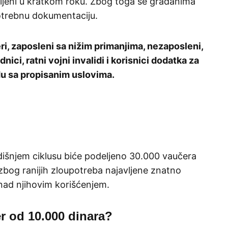
ljeni u kratkom roku. Zbog toga se građanima
otrebnu dokumentaciju.
i, zaposleni sa nižim primanjima, nezaposleni,
nici, ratni vojni invalidi i korisnici dodatka za
du sa propisanim uslovima.
dišnjem ciklusu biće podeljeno 30.000 vaučera
zbog ranijih zloupotreba najavljene znatno
nad njihovim korišćenjem.
r od 10.000 dinara?