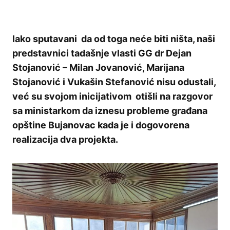
Iako sputavani da od toga neće biti ništa, naši
predstavnici tadašnje vlasti GG dr Dejan
Stojanović – Milan Jovanović, Marijana
Stojanović i Vukašin Stefanović nisu odustali,
već su svojom inicijativom otišli na razgovor
sa ministarkom da iznesu probleme građana
opštine Bujanovac kada je i dogovorena
realizacija dva projekta.