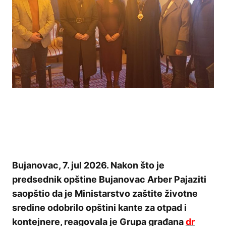
Bujanovac, 7. jul 2026. Nakon što je
predsednik opštine Bujanovac Arber Pajaziti
saopštio da je Ministarstvo zaštite životne
sredine odobrilo opštini kante za otpad i
kontejnere, reagovala je Grupa građana
dr