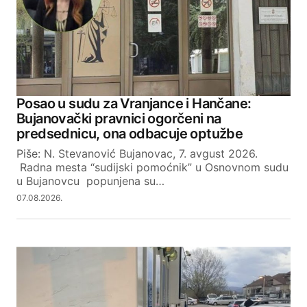
Comment
*
Your Name
Posao u sudu za Vranjance i Hančane:
Bujanovački pravnici ogorčeni na
Your E-mail
predsednicu, ona odbacuje optužbe
Piše: N. Stevanović Bujanovac, 7. avgust 2026.
Radna mesta “sudijski pomoćnik” u Osnovnom sudu
SUBMIT COMMENT
u Bujanovcu popunjena su…
07.08.2026.