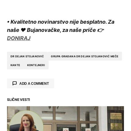
• Kvalitetno novinarstvo nije besplatno. Za
naše ❤️ Bujanovačke, za naše priče 👉
DONIRAJ
DR DEJAN STOJANOVIĆ
GRUPA GRAĐANA DR DEJAN STOJANOVIĆ MEČE
KANTE
KONTEJNERI
ADD A COMMENT
SLIČNE VESTI
Your email address will not be published.
Required fields are marked
*