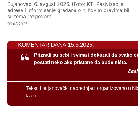
Bujanovac, 6. avgust 2026. (Foto: KT) Pasivizacija
adresa i informisanje građana o njihovim pravima bili
su tema razgovora…
06.08.2026.
KOMENTAR DANA 15.5.2025.
Priznali su sebi i svima i dokazali da svako 
postati neko ako pristane da bude ništa.
čita
Tekst:
I bujanovački naprednjaci organizovano u Ni
kvotu