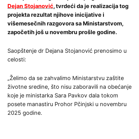
Dejan Stojanović
, tvrdeći da je realizacija tog
projekta rezultat njihove inicijative i
višemesečnih razgovora sa Ministarstvom,
započetih još u novembru prošle godine.
Saopštenje dr Dejana Stojanović prenosimo u
celosti:
„Želimo da se zahvalimo Ministarstvu zaštite
životne sredine, što nisu zaboravili na obećanje
koje je ministarka Sara Pavkov dala tokom
posete manastiru Prohor Pčinjski u novembru
2025 godine.