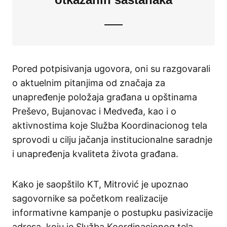
Pored potpisivanja ugovora, oni su razgovarali
o aktuelnim pitanjima od značaja za
unapređenje položaja građana u opštinama
Preševo, Bujanovac i Medveđa, kao i o
aktivnostima koje Služba Koordinacionog tela
sprovodi u cilju jačanja institucionalne saradnje
i unapređenja kvaliteta života građana.
Kako je saopštilo KT, Mitrović je upoznao
sagovornike sa početkom realizacije
informativne kampanje o postupku pasivizacije
adresa, koju je Služba Koordinacionog tela