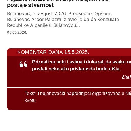
postaje stvarnost
Bujanovac, 5. avgust 2026. Predsednik Opštine
Bujanovac Arber Pajaziti izjavio je da će Konzulata
Republike Albanije u Bujanovcu…
05.08.2026.
KOMENTAR DANA 15.5.2025.
Priznali su sebi i svima i dokazali da svako 
postati neko ako pristane da bude ništa.
čita
Tekst:
I bujanovački naprednjaci organizovano u Ni
kvotu