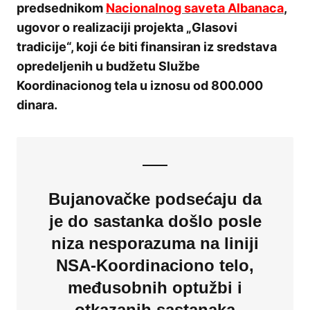
predsednikom
Nacionalnog saveta Albanaca
,
ugovor o realizaciji projekta „Glasovi
tradicije“, koji će biti finansiran iz sredstava
opredeljenih u budžetu Službe
Koordinacionog tela u iznosu od 800.000
dinara.
Bujanovačke podsećaju da
je do sastanka došlo posle
niza nesporazuma na liniji
NSA-Koordinaciono telo,
međusobnih optužbi i
otkazanih sastanaka