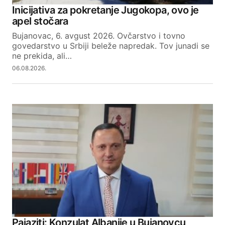
Inicijativa za pokretanje Jugokopa, ovo je
apel stočara
Bujanovac, 6. avgust 2026. Ovčarstvo i tovno
govedarstvo u Srbiji beleže napredak. Tov junadi se
ne prekida, ali…
06.08.2026.
Pajaziti: Konzulat Albanije u Bujanovcu