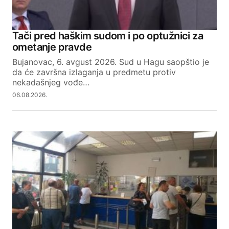
Tači pred haškim sudom i po optužnici za
ometanje pravde
Bujanovac, 6. avgust 2026. Sud u Hagu saopštio je
da će završna izlaganja u predmetu protiv
nekadašnjeg vođe…
06.08.2026.