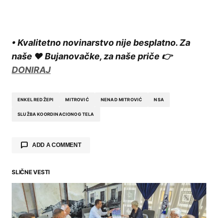
• Kvalitetno novinarstvo nije besplatno. Za
naše ❤️ Bujanovačke, za naše priče 👉
DONIRAJ
ENKEL REDŽEPI
MITROVIĆ
NENAD MITROVIĆ
NSA
SLUŽBA KOORDINACIONOG TELA
ADD A COMMENT
SLIČNE VESTI
Your email address will not be published.
Required fields are marked
*