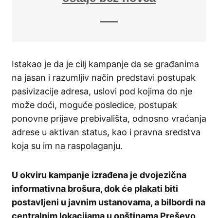
Istakao je da je cilj kampanje da se građanima
na jasan i razumljiv način predstavi postupak
pasivizacije adresa, uslovi pod kojima do nje
može doći, moguće posledice, postupak
ponovne prijave prebivališta, odnosno vraćanja
adrese u aktivan status, kao i pravna sredstva
koja su im na raspolaganju.
U okviru kampanje izrađena je dvojezična
informativna brošura, dok će plakati biti
postavljeni u javnim ustanovama, a bilbordi na
centralnim lokacijama u opštinama Preševo,