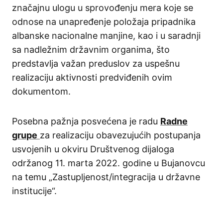
značajnu ulogu u sprovođenju mera koje se
odnose na unapređenje položaja pripadnika
albanske nacionalne manjine, kao i u saradnji
sa nadležnim državnim organima, što
predstavlja važan preduslov za uspešnu
realizaciju aktivnosti predviđenih ovim
dokumentom.
Posebna pažnja posvećena je radu
Radne
grupe
za realizaciju obavezujućih postupanja
usvojenih u okviru Društvenog dijaloga
održanog 11. marta 2022. godine u Bujanovcu
na temu „Zastupljenost/integracija u državne
institucije“.