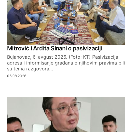
Comment
*
Your Name
Mitrović i Ardita Sinani o pasivizaciji
Bujanovac, 6. avgust 2026. (Foto: KT) Pasivizacija
Your E-mail
adresa i informisanje građana o njihovim pravima bili
su tema razgovora…
06.08.2026.
SUBMIT COMMENT