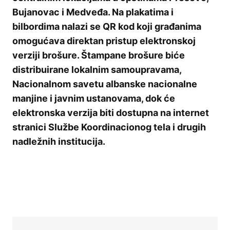
Bujanovac i Medveđa. Na plakatima i
bilbordima nalazi se QR kod koji građanima
omogućava direktan pristup elektronskoj
verziji brošure. Štampane brošure biće
distribuirane lokalnim samoupravama,
Nacionalnom savetu albanske nacionalne
manjine i javnim ustanovama, dok će
elektronska verzija biti dostupna na internet
stranici Službe Koordinacionog tela i drugih
nadležnih institucija.