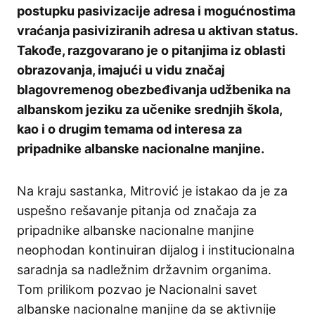
postupku pasivizacije adresa i mogućnostima
vraćanja pasiviziranih adresa u aktivan status.
Takođe, razgovarano je o pitanjima iz oblasti
obrazovanja, imajući u vidu značaj
blagovremenog obezbeđivanja udžbenika na
albanskom jeziku za učenike srednjih škola,
kao i o drugim temama od interesa za
pripadnike albanske nacionalne manjine.
Na kraju sastanka, Mitrović je istakao da je za
uspešno rešavanje pitanja od značaja za
pripadnike albanske nacionalne manjine
neophodan kontinuiran dijalog i institucionalna
saradnja sa nadležnim državnim organima.
Tom prilikom pozvao je Nacionalni savet
albanske nacionalne manjine da se aktivnije