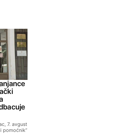
ranjance
ački
a
odbacuje
c, 7. avgust
ki pomoćnik”