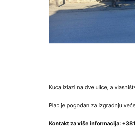
Kuća izlazi na dve ulice, a vlasništ
Plac je pogodan za izgradnju već
Kontakt za više informacija:
+381