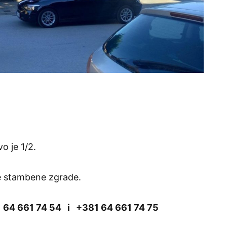
vo je 1/2.
e stambene zgrade.
 64 661 74 54 i
+381 64 661 74 75