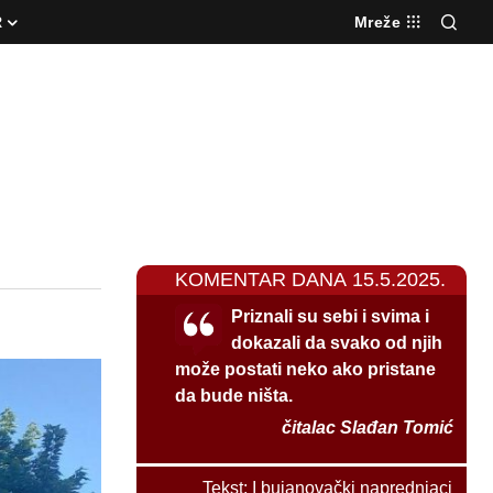
R
Mreže
KOMENTAR DANA 15.5.2025.
Priznali su sebi i svima i
dokazali da svako od njih
može postati neko ako pristane
da bude ništa.
čitalac Slađan Tomić
Tekst:
I bujanovački naprednjaci