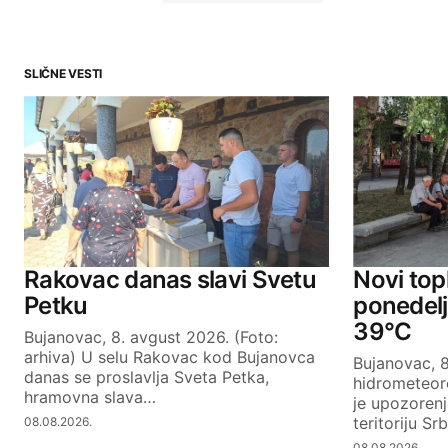
SLIČNE VESTI
Your email address will not be publ
Comment
*
Your Name
Rakovac danas slavi Svetu
Novi topl
Petku
ponedel
39°C
Bujanovac, 8. avgust 2026. (Foto:
SUBMIT COMMENT
arhiva) U selu Rakovac kod Bujanovca
Bujanovac, 8
danas se proslavlja Sveta Petka,
hidrometeor
hramovna slava…
je upozoren
teritoriju Sr
08.08.2026.
08.08.2026.