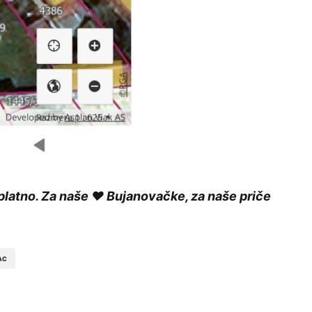
platno. Za naše ❤️ Bujanovačke, za naše priče
AC