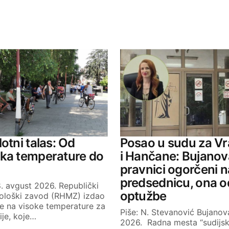
ished.
Required fields are marked
*
Your E-mail
otni talas: Od
Posao u sudu za V
jka temperature do
i Hančane: Bujanov
pravnici ogorčeni n
predsednicu, ona 
. avgust 2026. Republički
optužbe
ološki zavod (RHMZ) izdao
je na visoke temperature za
Piše: N. Stevanović Bujanova
bije, koje…
2026. Radna mesta “sudijs