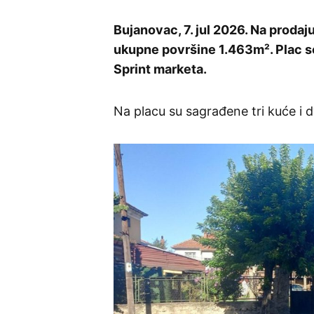
Bujanovac, 7. jul 2026. Na prodaj
ukupne površine 1.463m². Plac se
Sprint marketa.
Na placu su sagrađene tri kuće i dv