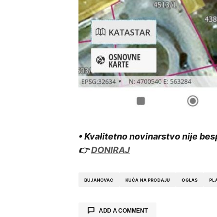
• Kvalitetno novinarstvo nije bes
👉
DONIRAJ
BUJANOVAC
KUĆA NA PRODAJU
OGLAS
PL
ADD A COMMENT