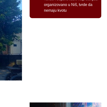
organizovano u Niš, tvrde da
nemaju kvotu