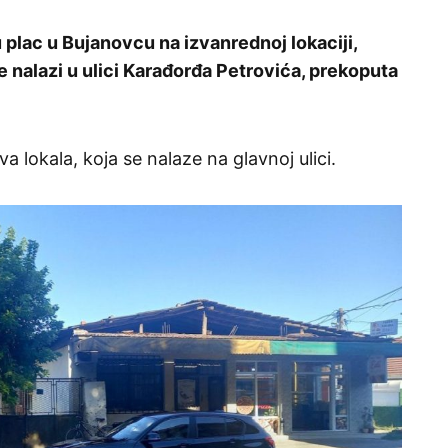
u plac u Bujanovcu na izvanrednoj lokaciji,
 nalazi u ulici Karađorđa Petrovića, prekoputa
a lokala, koja se nalaze na glavnoj ulici.