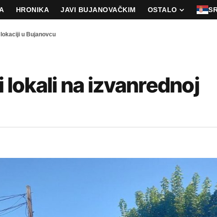
A
HRONIKA
JAVI BUJANOVAČKIM
OSTALO
S
 lokaciji u Bujanovcu
i lokali na izvanrednoj