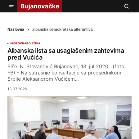
Naslovna
albanska demokratska alterantiva
NASLOVNA
POLITIKA
Albanska lista sa usaglašenim zahtevima
pred Vučića
Piše: N. Stevanović Bujanovac, 13. jul 2020. (foto
FB) – Na sutrašnje konsultacije sa predsednikom
Srbije Aleksandrom Vučićem…
13.07.2020.