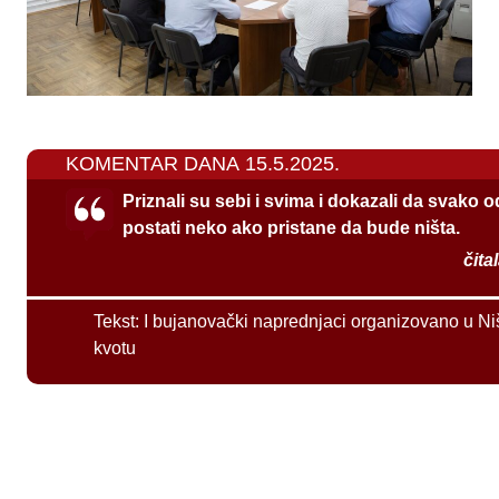
KOMENTAR DANA 15.5.2025.
Priznali su sebi i svima i dokazali da svako 
postati neko ako pristane da bude ništa.
čita
Tekst:
I bujanovački naprednjaci organizovano u Ni
kvotu