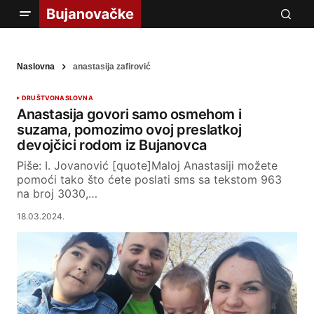
Naslovna
anastasija zafirović
DRUŠTVO
NASLOVNA
Anastasija govori samo osmehom i
suzama, pomozimo ovoj preslatkoj
devojčici rodom iz Bujanovca
Piše: I. Jovanović [quote]Maloj Anastasiji možete
pomoći tako što ćete poslati sms sa tekstom 963
na broj 3030,…
18.03.2024.