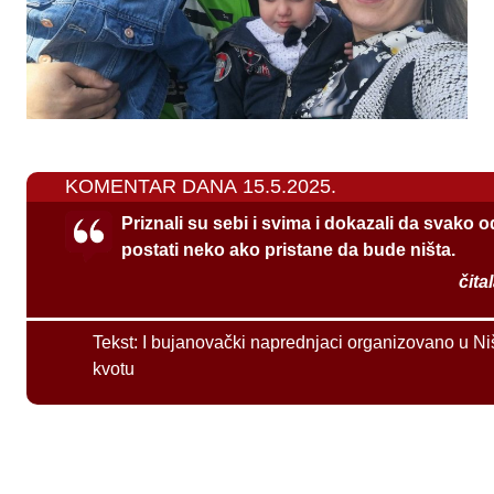
KOMENTAR DANA 15.5.2025.
Priznali su sebi i svima i dokazali da svako 
postati neko ako pristane da bude ništa.
čita
Tekst:
I bujanovački naprednjaci organizovano u Ni
kvotu