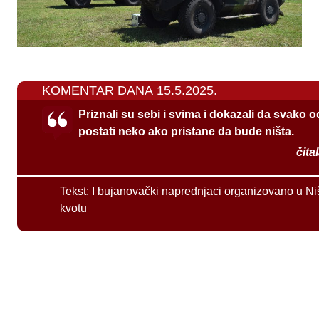
KOMENTAR DANA 15.5.2025.
Priznali su sebi i svima i dokazali da svako 
postati neko ako pristane da bude ništa.
čita
Tekst:
I bujanovački naprednjaci organizovano u Ni
kvotu