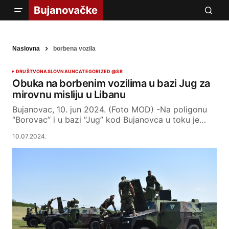
Naslovna
borbena vozila
DRUŠTVO
NASLOVNA
UNCATEGORIZED @SR
Obuka na borbenim vozilima u bazi Jug za
mirovnu misliju u Libanu
Bujanovac, 10. jun 2024. (Foto MOD) -Na poligonu
“Borovac” i u bazi “Jug” kod Bujanovca u toku je…
10.07.2024.