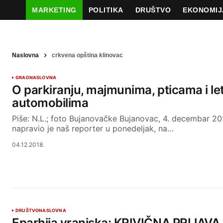
MARKETING
POLITIKA
DRUŠTVO
EKONOMIJ
Naslovna
crkvena opština klinovac
GRAD
NASLOVNA
O parkiranju, majmunima, pticama i le
automobilima
Piše: N.L.; foto Bujanovačke Bujanovac, 4. decembar 2018
napravio je naš reporter u ponedeljak, na…
04.12.2018.
DRUŠTVO
NASLOVNA
Eparhija vranjska: KRIVIČNA PRIJAVA 