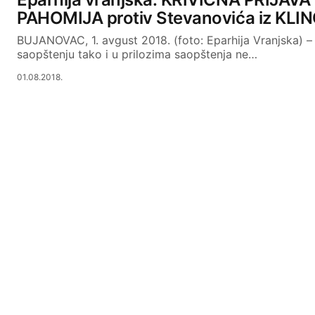
PAHOMIJA protiv Stevanovića iz KL
BUJANOVAC, 1. avgust 2018. (foto: Eparhija Vranjska) –
saopštenju tako i u prilozima saopštenja ne…
01.08.2018.