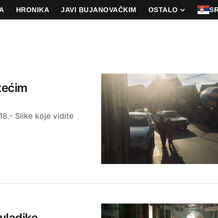
A
HRONIKA
JAVI BUJANOVAČKIM
OSTALO
S
tećim
.- Slike koje vidite
vladike