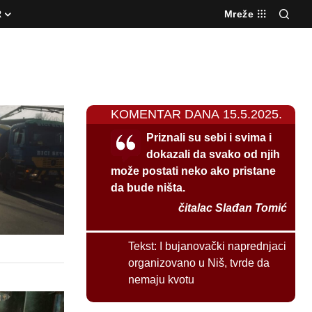
R
Mreže
KOMENTAR DANA 15.5.2025.
Priznali su sebi i svima i
dokazali da svako od njih
može postati neko ako pristane
da bude ništa.
čitalac Slađan Tomić
Tekst:
I bujanovački naprednjaci
organizovano u Niš, tvrde da
nemaju kvotu