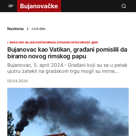
Naslovna
crni dim
GRAD
JAVI BUJANOVAČKIM
NASLOVNA
UNCATEGORIZED @SR
Bujanovac kao Vatikan, građani pomislili da
biramo novog rimskog papu
Bujanovac, 5. april 2024.- Građani koji su se u petak
ujutru zatekli na gradskom trgu mogli su mirne…
05.04.2024.