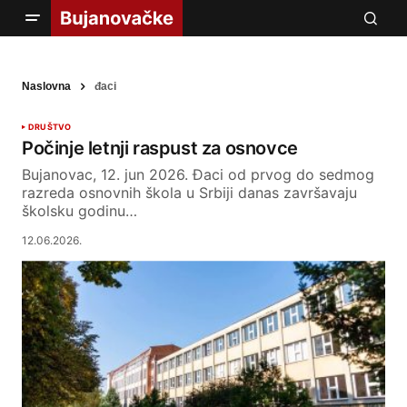
Naslovna
đaci
DRUŠTVO
Počinje letnji raspust za osnovce
Bujanovac, 12. jun 2026. Đaci od prvog do sedmog
razreda osnovnih škola u Srbiji danas završavaju
školsku godinu…
12.06.2026.