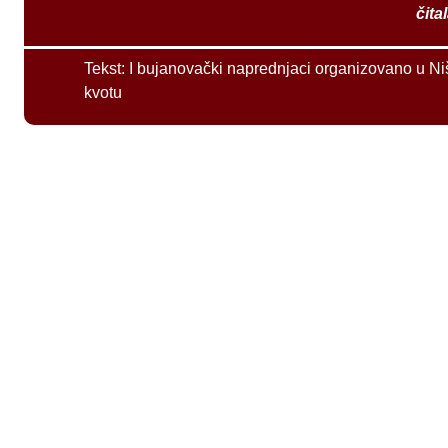
čita
Tekst:
I bujanovački naprednjaci organizovano u Ni
kvotu