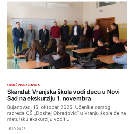
DRUŠTVO
NASLOVNA
Skandal: Vranjska škola vodi decu u Novi
Sad na ekskurziju 1. novembra
Bujanovac, 15. oktobar 2025. Učenike osmog
razreda OŠ „Dositej Obradović“ u Vranju škola će na
matursku ekskurziju voditi…
15.10.2025.