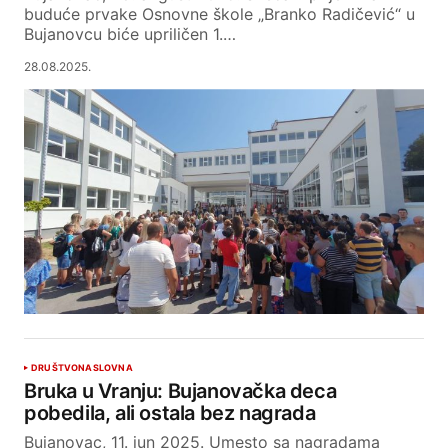
buduće prvake Osnovne škole „Branko Radičević“ u
Bujanovcu biće upriličen 1.…
28.08.2025.
DRUŠTVO
NASLOVNA
Bruka u Vranju: Bujanovačka deca
pobedila, ali ostala bez nagrada
Bujanovac, 11. jun 2025. Umesto sa nagradama