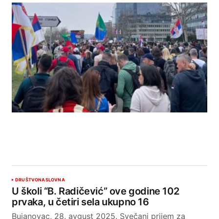
DRUŠTVO
NASLOVNA
U školi “B. Radičević” ove godine 102
prvaka, u četiri sela ukupno 16
Bujanovac, 28. avgust 2025. Svečani prijem za