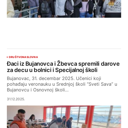
DRUŠTVO
NASLOVNA
Đaci iz Bujanovca i Žbevca spremili darove
za decu u bolnici i Specijalnoj školi
Bujanovac, 31. decembar 2025. Učenici koji
pohađaju veronauku u Srednjoj školi “Sveti Sava” u
Bujanovcu i Osnovnoj školi…
31.12.2025.