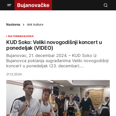
Naslovna
dok kulture
KULTURA
NASLOVNA
KUD Soko: Veliki novogodišnji koncert u
ponedeljak (VIDEO)
Bujanovac, 21. decembar 2024. – KUD Soko iz
Bujanovca poklanja sugrađanima Veliki novogodišnji
koncert u ponedeljak (23. decembar).…
21.12.2024.