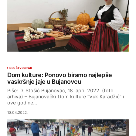
DRUŠTVO
GRAD
Dom kulture: Ponovo biramo najlepše
vaskršnje jaje u Bujanovcu
Piše: D. Stošić Bujanovac, 18. april 2022. (foto
arhiva) – Bujanovački Dom kulture “Vuk Karadžić” i
ove godine…
18.04.2022.