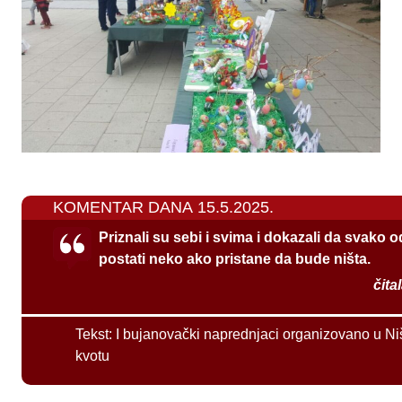
KOMENTAR DANA 15.5.2025.
Priznali su sebi i svima i dokazali da svako 
postati neko ako pristane da bude ništa.
čita
Tekst:
I bujanovački naprednjaci organizovano u Ni
kvotu