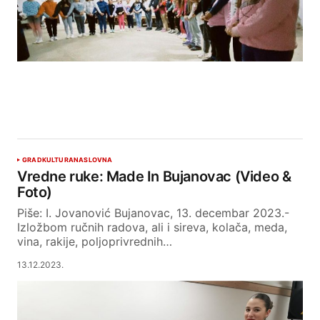
GRAD
KULTURA
NASLOVNA
Vredne ruke: Made In Bujanovac (Video &
Foto)
Piše: I. Jovanović Bujanovac, 13. decembar 2023.-
Izložbom ručnih radova, ali i sireva, kolača, meda,
vina, rakije, poljoprivrednih…
13.12.2023.