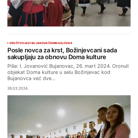
DRUŠTVO
JAVI BUJANOVAČKIM
NASLOVNA
Posle novca za krst, Božinjevcani sada
sakupljaju za obnovu Doma kulture
Piše: I. Jovanović Bujanovac, 26. mart 2024. Oronuli
objekat Doma kulture u selu Božinjevac kod
Bujanovca već dve…
26.03.2024.