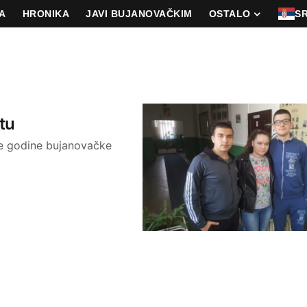
A
HRONIKA
JAVI BUJANOVAČKIM
OSTALO
S
tu
ve godine bujanovačke