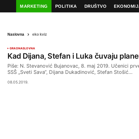
MARKETING
POLITIKA
DRUŠTVO
EKONOMIJ
Naslovna
eko kviz
GRAD
NASLOVNA
Kad Dijana, Stefan i Luka čuvaju plane
Piše: N. Stevanović Bujanovac, 8. maj 2019. Učenici pr
SSŠ „Sveti Sava“, Dijana Dukadinović, Stefan Stošić…
08.05.2019.