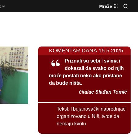
R
Mreže
KOMENTAR DANA 15.5.2025.
Priznali su sebi i svima i
dokazali da svako od njih
može postati neko ako pristane
da bude ništa.
čitalac Slađan Tomić
Tekst:
I bujanovački naprednjaci
organizovano u Niš, tvrde da
nemaju kvotu