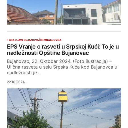
GRAD
JAVI BUJANOVAČKIM
NASLOVNA
EPS Vranje o rasveti u Srpskoj Kući: To je u
nadležnosti Opštine Bujanovac
Bujanovac, 22. Oktobar 2024. (Foto ilustracija) –
Ulična rasveta u selu Srpska Kuća kod Bujanovca u
nadležnosti je…
22.10.2024.