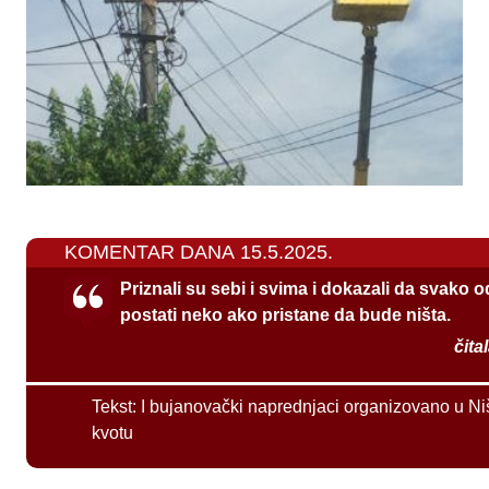
KOMENTAR DANA 15.5.2025.
Priznali su sebi i svima i dokazali da svako 
postati neko ako pristane da bude ništa.
čita
Tekst:
I bujanovački naprednjaci organizovano u Ni
kvotu