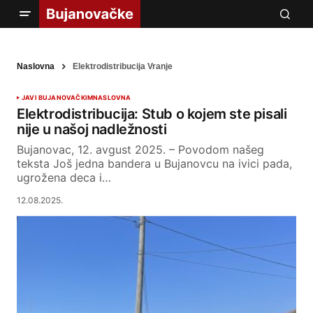
Naslovna
Elektrodistribucija Vranje
JAVI BUJANOVAČKIM
NASLOVNA
Elektrodistribucija: Stub o kojem ste pisali
nije u našoj nadležnosti
Bujanovac, 12. avgust 2025. – Povodom našeg
teksta Još jedna bandera u Bujanovcu na ivici pada,
ugrožena deca i…
12.08.2025.