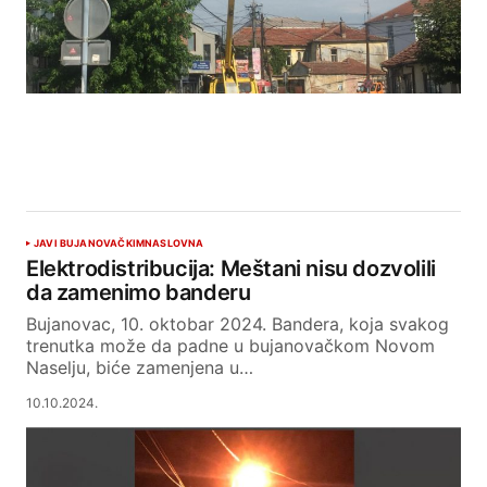
JAVI BUJANOVAČKIM
NASLOVNA
Elektrodistribucija: Meštani nisu dozvolili
da zamenimo banderu
Bujanovac, 10. oktobar 2024. Bandera, koja svakog
trenutka može da padne u bujanovačkom Novom
Naselju, biće zamenjena u…
10.10.2024.