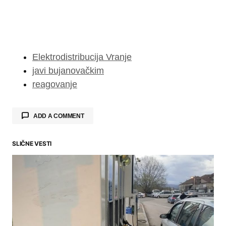
Elektrodistribucija Vranje
javi bujanovačkim
reagovanje
ADD A COMMENT
SLIČNE VESTI
Your email address will not be published.
Required fields are marked
*
Comment
*