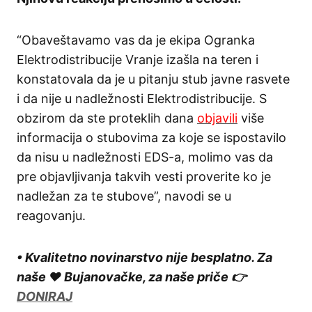
“Obaveštavamo vas da je ekipa Ogranka
Elektrodistribucije Vranje izašla na teren i
konstatovala da je u pitanju stub javne rasvete
i da nije u nadležnosti Elektrodistribucije. S
obzirom da ste proteklih dana
objavili
više
informacija o stubovima za koje se ispostavilo
da nisu u nadležnosti EDS-a, molimo vas da
pre objavljivanja takvih vesti proverite ko je
nadležan za te stubove”, navodi se u
reagovanju.
• Kvalitetno novinarstvo nije besplatno. Za
naše ❤️ Bujanovačke, za naše priče 👉
DONIRAJ