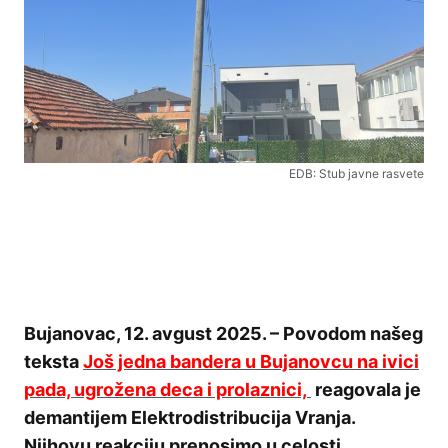
EDB: Stub javne rasvete
Bujanovac, 12. avgust 2025. – Povodom našeg
teksta
Još jedna bandera u Bujanovcu na ivici
pada, ugrožena deca i prolaznici,
reagovala je
demantijem Elektrodistribucija Vranja.
Njihovu reakciju prenosimo u celosti.