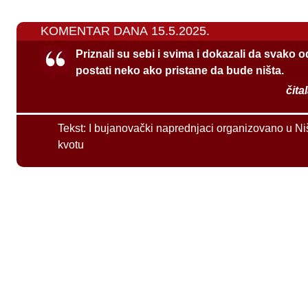
KOMENTAR DANA 15.5.2025.
Priznali su sebi i svima i dokazali da svako 
postati neko ako pristane da bude ništa.
čita
Tekst:
I bujanovački naprednjaci organizovano u Ni
kvotu