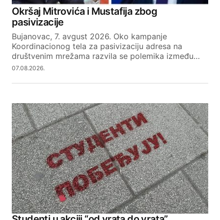
Okršaj Mitrovića i Mustafija zbog
pasivizacije
Bujanovac, 7. avgust 2026. Oko kampanje
Koordinacionog tela za pasivizaciju adresa na
društvenim mrežama razvila se polemika između…
07.08.2026.
Studenti u akciji “od vrata do vrata”