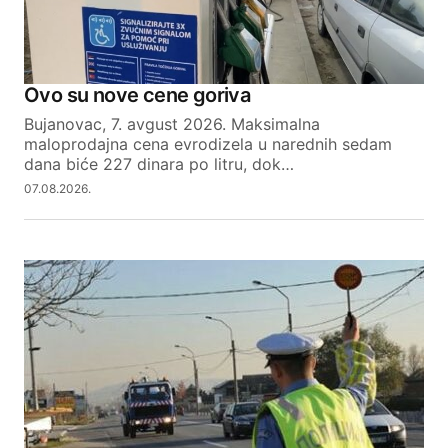
Your Name
Ovo su nove cene goriva
Bujanovac, 7. avgust 2026. Maksimalna
Your E-mail
maloprodajna cena evrodizela u narednih sedam
dana biće 227 dinara po litru, dok…
07.08.2026.
SUBMIT COMMENT