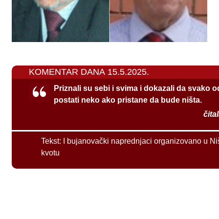
KOMENTAR DANA 15.5.2025.
Priznali su sebi i svima i dokazali da svako 
postati neko ako pristane da bude ništa.
čita
Tekst:
I bujanovački naprednjaci organizovano u Ni
kvotu