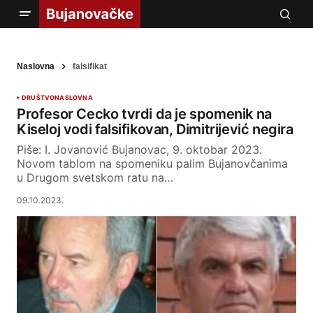
Naslovna
falsifikat
DRUŠTVO
NASLOVNA
Profesor Cecko tvrdi da je spomenik na
Kiseloj vodi falsifikovan, Dimitrijević negira
Piše: I. Jovanović Bujanovac, 9. oktobar 2023.
Novom tablom na spomeniku palim Bujanovčanima
u Drugom svetskom ratu na…
09.10.2023.