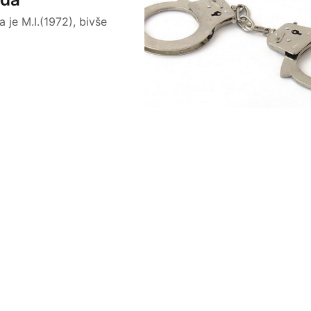
a je M.I.(1972), bivše