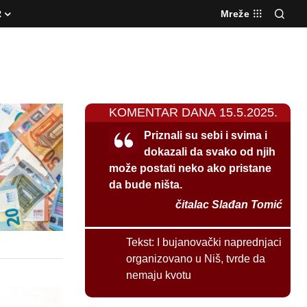
R
Mreže
KOMENTAR DANA 15.5.2025.
Priznali su sebi i svima i
dokazali da svako od njih
može postati neko ako pristane
da bude ništa.
čitalac Slađan Tomić
Tekst:
I bujanovački naprednjaci
organizovano u Niš, tvrde da
nemaju kvotu