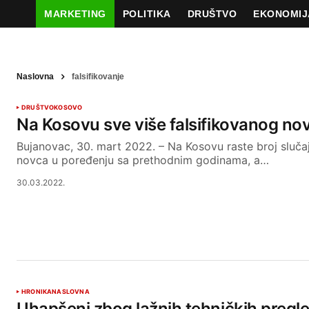
MARKETING
POLITIKA
DRUŠTVO
EKONOMIJ
Naslovna
falsifikovanje
DRUŠTVO
KOSOVO
Na Kosovu sve više falsifikovanog no
Bujanovac, 30. mart 2022. – Na Kosovu raste broj slučaj
novca u poređenju sa prethodnim godinama, a…
30.03.2022.
HRONIKA
NASLOVNA
Uhapšeni zbog lažnih tehničkih pregl