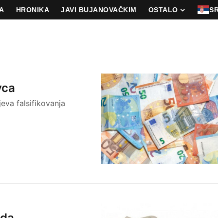
A
HRONIKA
JAVI BUJANOVAČKIM
OSTALO
S
vca
eva falsifikovanja
eda