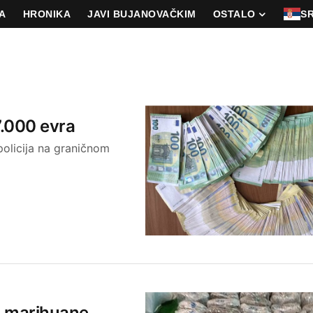
A
HRONIKA
JAVI BUJANOVAČKIM
OSTALO
S
7.000 evra
 policija na graničnom
a marihuane