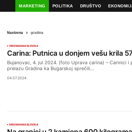
MARKETING
POLITIKA
DRUŠTVO
EKONOMIJ
Naslovna
gradina
HRONIKA
NASLOVNA
Carina: Putnica u donjem vešu krila 5
Bujanovac, 4. jul 2024. (foto Uprava carina) – Carinici i
prelazu Gradina ka Bugarskoj sprečili…
04.07.2024.
HRONIKA
NASLOVNA
Na granici u 2 kamiona 600 kilogram