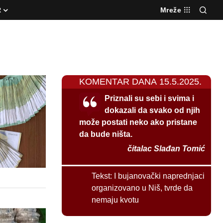
R
Mreže
KOMENTAR DANA 15.5.2025.
Priznali su sebi i svima i
dokazali da svako od njih
može postati neko ako pristane
da bude ništa.
čitalac Slađan Tomić
Tekst:
I bujanovački naprednjaci
organizovano u Niš, tvrde da
nemaju kvotu