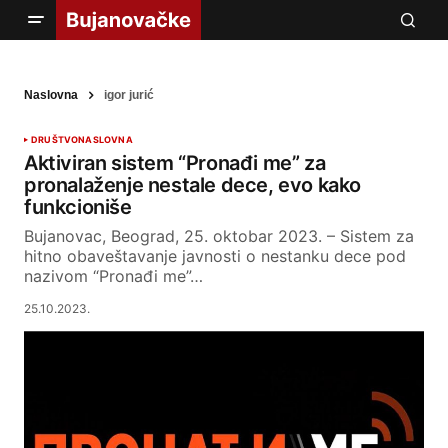
Naslovna
igor jurić
DRUŠTVO
NASLOVNA
Aktiviran sistem “Pronađi me” za
pronalaženje nestale dece, evo kako
funkcioniše
Bujanovac, Beograd, 25. oktobar 2023. – Sistem za
hitno obaveštavanje javnosti o nestanku dece pod
nazivom “Pronađi me”…
25.10.2023.