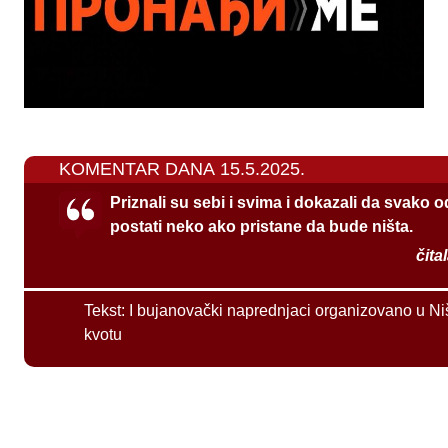
KOMENTAR DANA 15.5.2025.
Priznali su sebi i svima i dokazali da svako 
postati neko ako pristane da bude ništa.
čita
Tekst:
I bujanovački naprednjaci organizovano u Ni
kvotu