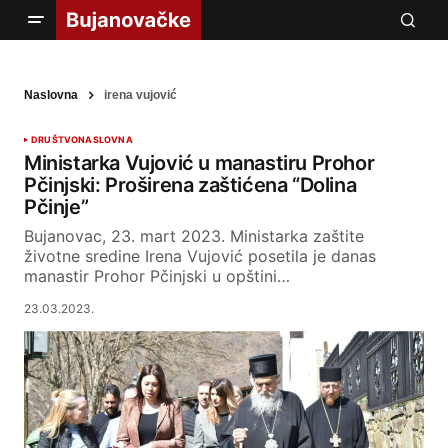
Naslovna
irena vujović
DRUŠTVO
NASLOVNA
Ministarka Vujović u manastiru Prohor
Pčinjski: Proširena zaštićena “Dolina
Pčinje”
Bujanovac, 23. mart 2023. Ministarka zaštite
životne sredine Irena Vujović posetila je danas
manastir Prohor Pčinjski u opštini…
23.03.2023.