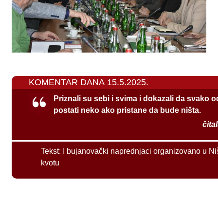
KOMENTAR DANA 15.5.2025.
Priznali su sebi i svima i dokazali da svako 
postati neko ako pristane da bude ništa.
čita
Tekst:
I bujanovački naprednjaci organizovano u Ni
kvotu