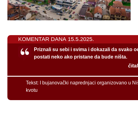
KOMENTAR DANA 15.5.2025.
Priznali su sebi i svima i dokazali da svako 
postati neko ako pristane da bude ništa.
čita
Tekst:
I bujanovački naprednjaci organizovano u Ni
kvotu