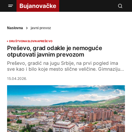
Naslovna
javni prevoz
DRUŠTVO
NASLOVNA
PREŠEVO
Preševo, grad odakle je nemoguće
otputovati javnim prevozom
Preševo, gradić na jugu Srbije, na prvi pogled ima
sve kao i bilo koje mesto slične veličine. Gimnaziju…
15.04.2026.