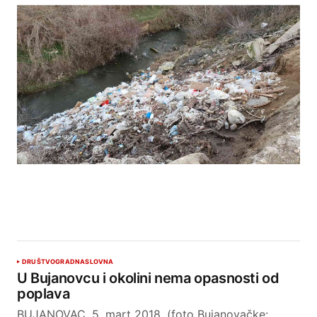
DRUŠTVO
GRAD
NASLOVNA
U Bujanovcu i okolini nema opasnosti od
poplava
BUJANOVAC, 5. mart 2018. (foto Bujanovačke: