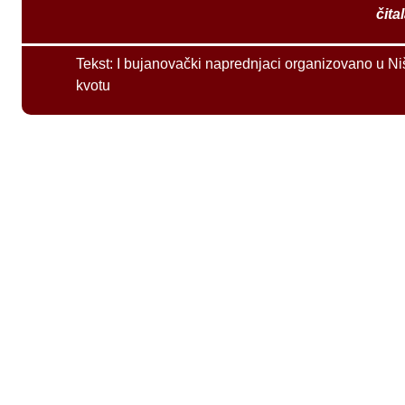
čita
Tekst:
I bujanovački naprednjaci organizovano u Ni
kvotu