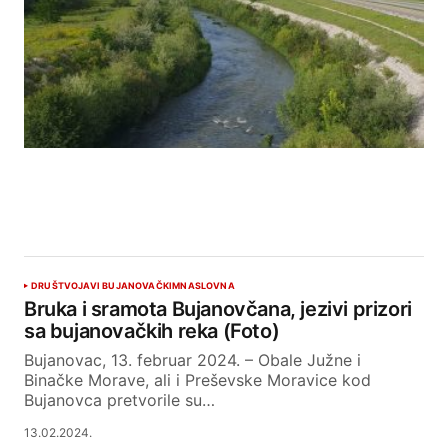
DRUŠTVO
JAVI BUJANOVAČKIM
NASLOVNA
Bruka i sramota Bujanovčana, jezivi prizori
sa bujanovačkih reka (Foto)
Bujanovac, 13. februar 2024. – Obale Južne i
Binačke Morave, ali i Preševske Moravice kod
Bujanovca pretvorile su…
13.02.2024.