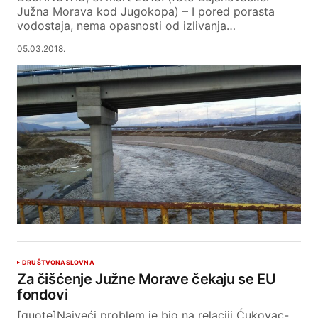
Južna Morava kod Jugokopa) – I pored porasta
vodostaja, nema opasnosti od izlivanja…
05.03.2018.
DRUŠTVO
NASLOVNA
Za čišćenje Južne Morave čekaju se EU
fondovi
[quote]Najveći problem je bio na relaciji Ćukovac-