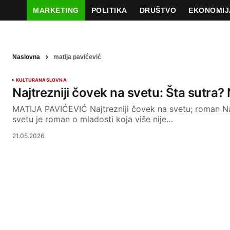
MARKETING
POLITIKA
DRUŠTVO
EKONOMIJ
Naslovna
matija pavićević
KULTURA
NASLOVNA
Najtrezniji čovek na svetu: Šta sutra
MATIJA PAVIĆEVIĆ Najtrezniji čovek na svetu; roman Na
svetu je roman o mladosti koja više nije…
21.05.2026.