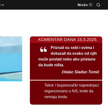
R
Mreže
KOMENTAR DANA 15.5.2025.
Priznali su sebi i svima i
dokazali da svako od njih
može postati neko ako pristane
da bude ništa.
čitalac Slađan Tomić
Tekst:
I bujanovački naprednjaci
organizovano u Niš, tvrde da
nemaju kvotu