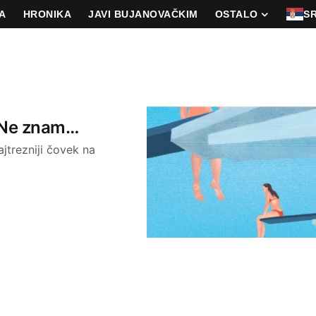
A
HRONIKA
JAVI BUJANOVAČKIM
OSTALO
S
? Ne znam…
jtrezniji čovek na