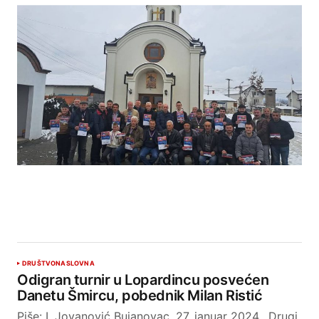
DRUŠTVO
NASLOVNA
Odigran turnir u Lopardincu posvećen
Danetu Šmircu, pobednik Milan Ristić
Piše: I. Jovanović Bujanovac, 27. januar 2024. Drugi