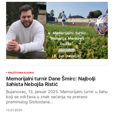
DRUŠTVO
NASLOVNA
Memorijalni turnir Dane Šmirc: Najbolji
šahista Nebojša Ristić
Bujanovac, 13. januar 2025. Memorijalni turnir u šahu
koji se održava u znak sećanja na prerano
preminulog Slobodana…
13.01.2025.