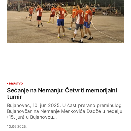
DRUŠTVO
Sećanje na Nemanju: Četvrti memorijalni
turnir
Bujanovac, 10. jun 2025. U čast prerano preminulog
Bujanovčanina Nemanje Menkovića Dadže u nedelju
(15. jun) u Bujanovcu…
10.06.2025.