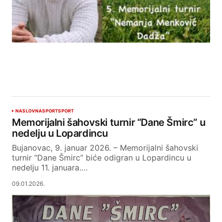
NASLOVNA
SPORT
SPORT
Memorijalni šahovski turnir “Dane Šmirc” u
nedelju u Lopardincu
Bujanovac, 9. januar 2026. – Memorijalni šahovski
turnir “Dane Šmirc” biće odigran u Lopardincu u
nedelju 11. januara.…
09.01.2026.