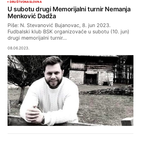
DRUŠTVO
NASLOVNA
U subotu drugi Memorijalni turnir Nemanja
Menković Dadža
Piše: N. Stevanović Bujanovac, 8. jun 2023.
Fudbalski klub BSK organizovaće u subotu (10. jun)
drugi memorijalni turnir…
08.06.2023.