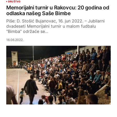
DRUŠTVO
Memorijalni turnir u Rakovcu: 20 godina od
odlaska našeg Saše Bimbe
Piše: D. Stošić Bujanovac, 16. jun 2022. – Jubilarni
dvadeseti Memorijalni turnir u malom fudbalu
“Bimba” održaće se…
16.06.2022.