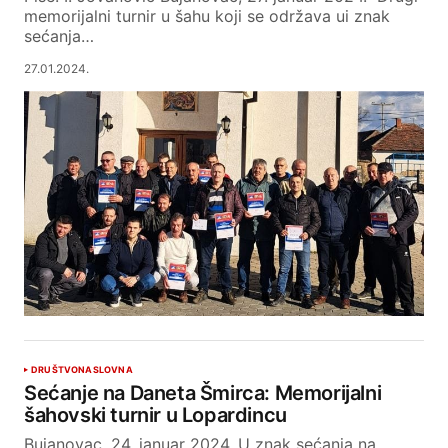
memorijalni turnir u šahu koji se održava ui znak
sećanja…
27.01.2024.
DRUŠTVO
NASLOVNA
Sećanje na Daneta Šmirca: Memorijalni
šahovski turnir u Lopardincu
Bujanovac, 24. januar 2024. U znak sećanja na