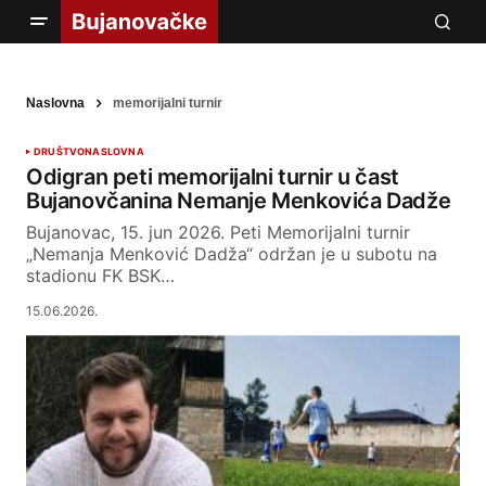
Naslovna
memorijalni turnir
DRUŠTVO
NASLOVNA
Odigran peti memorijalni turnir u čast
Bujanovčanina Nemanje Menkovića Dadže
Bujanovac, 15. jun 2026. Peti Memorijalni turnir
„Nemanja Menković Dadža“ održan je u subotu na
stadionu FK BSK…
15.06.2026.