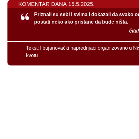
KOMENTAR DANA 15.5.2025.
Priznali su sebi i svima i dokazali da svako 
postati neko ako pristane da bude ništa.
čita
Tekst:
I bujanovački naprednjaci organizovano u Ni
kvotu