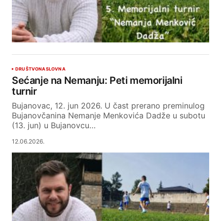
DRUŠTVO
NASLOVNA
Sećanje na Nemanju: Peti memorijalni
turnir
Bujanovac, 12. jun 2026. U čast prerano preminulog
Bujanovčanina Nemanje Menkovića Dadže u subotu
(13. jun) u Bujanovcu…
12.06.2026.