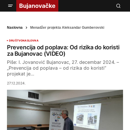
Naslovna
Menadžer projekta Aleksandar Gumberovski
DRUŠTVO
NASLOVNA
Prevencija od poplava: Od rizika do koristi
za Bujanovac (VIDEO)
Piše: I. Jovanović Bujanovac, 27. decembar 2024. –
„Prevencija od poplava – od rizika do koristi“
projekat je…
27.12.2024.