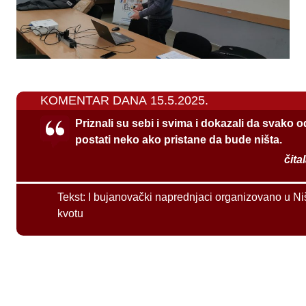
KOMENTAR DANA 15.5.2025.
Priznali su sebi i svima i dokazali da svako 
postati neko ako pristane da bude ništa.
čita
Tekst:
I bujanovački naprednjaci organizovano u Ni
kvotu