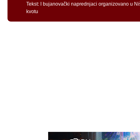
Tekst:
I bujanovački naprednjaci organizovano u Ni
kvotu