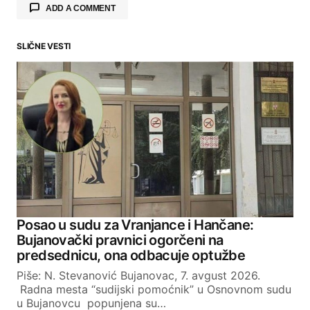
ADD A COMMENT
SLIČNE VESTI
Your email address will not be published.
Required fields are marked
*
Comment
*
Your Name
Posao u sudu za Vranjance i Hančane:
Bujanovački pravnici ogorčeni na
Your E-mail
predsednicu, ona odbacuje optužbe
Piše: N. Stevanović Bujanovac, 7. avgust 2026.
Radna mesta “sudijski pomoćnik” u Osnovnom sudu
SUBMIT COMMENT
u Bujanovcu popunjena su…