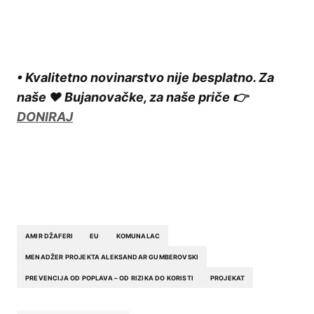
• Kvalitetno novinarstvo nije besplatno. Za
naše ❤️ Bujanovačke, za naše priče 👉
DONIRAJ
AMIR DŽAFERI
EU
KOMUNALAC
MENADŽER PROJEKTA ALEKSANDAR GUMBEROVSKI
PREVENCIJA OD POPLAVA – OD RIZIKA DO KORISTI
PROJEKAT