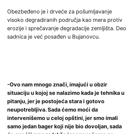
Obezbeđeno je i drveće za pošumljavanje
visoko degradiranih područja kao mera protiv
erozije i sprečavanje degradacije zemljišta. Deo
sadnica je već posađen u Bujanovcu.
-Ovo nam mnogo znači, imajući u obzir
situaciju u kojoj se nalazimo kada je tehnika u
pitanju, jer je postojeća stara i gotovo
neupotrebljiva. Sada ćemo moći da
intervenišemo u celoj opštini, jer smo imali
samo jedan bager koji nije bio dovoljan, sada