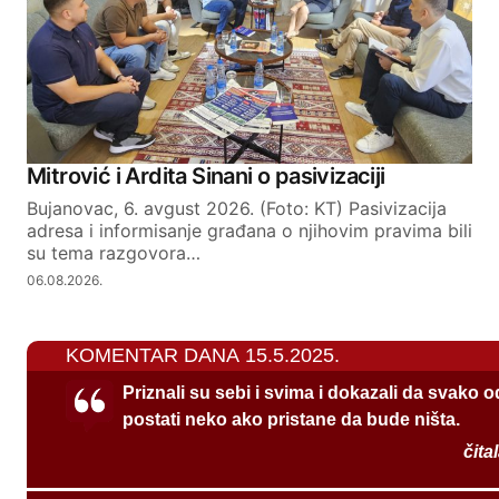
Mitrović i Ardita Sinani o pasivizaciji
Bujanovac, 6. avgust 2026. (Foto: KT) Pasivizacija
adresa i informisanje građana o njihovim pravima bili
su tema razgovora…
06.08.2026.
KOMENTAR DANA 15.5.2025.
Priznali su sebi i svima i dokazali da svako 
postati neko ako pristane da bude ništa.
čita