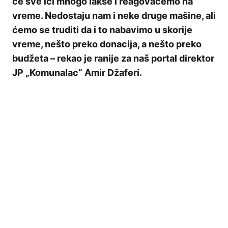
će sve ići mnogo lakše i reagovaćemo na
vreme. Nedostaju nam i neke druge mašine, ali
ćemo se truditi da i to nabavimo u skorije
vreme, nešto preko donacija, a nešto preko
budžeta – rekao je ranije za naš portal direktor
JP „Komunalac“ Amir Džaferi.