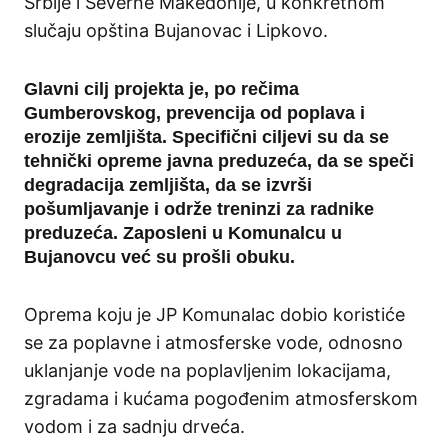
Srbije i Severne Makedonije, u konkretnom
slučaju opština Bujanovac i Lipkovo.
Glavni cilj projekta je, po rečima
Gumberovskog,
prevencija od poplava i
erozije zemljišta. Specifični ciljevi su da se
tehnički opreme javna preduzeća, da se speči
degradacija zemljišta, da se izvrši
pošumljavanje i održe treninzi za radnike
preduzeća.
Zaposleni u Komunalcu u
Bujanovcu već su prošli obuku.
Oprema koju je JP Komunalac dobio koristiće
se za poplavne i atmosferske vode, odnosno
uklanjanje vode na poplavljenim lokacijama,
zgradama i kućama pogođenim atmosferskom
vodom i za sadnju drveća.