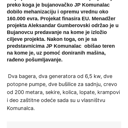
preko koga je bujanovačko JP Komunalac
dobilo mehanizaciju i opremu vrednu oko
160.000 evra. Projekat finasira EU. M
enadžer
projekta Aleksandar Gumberovski održao je u
Bujanovcu predavanje na kome je izložio
ciljeve projekta. Nakon toga, on je sa
predstavnicima JP Komunalac obišao teren
na kome je, uz pomoć doniranih mašina,
rađeno pošumljavanje.
Dva bagera, dva generatora od 6,5 kw, dve
potopne pumpe, dve bušilice za sadnju, crevo
od 200 metara, sekire, kolica, lopate, krampovi
i deo zaštitne odeće sada su u vlasništvu
Komunalca.