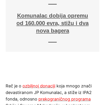
Komunalac dobija opremu
od 160.000 evra, stižu i dva
nova bagera
Reč je o
ozbiljnoj donaciji
koja mnogo znači
devastiranom JP Komunalac, a stiže iz IPA2
fonda, odnosno
prekograničnog programa