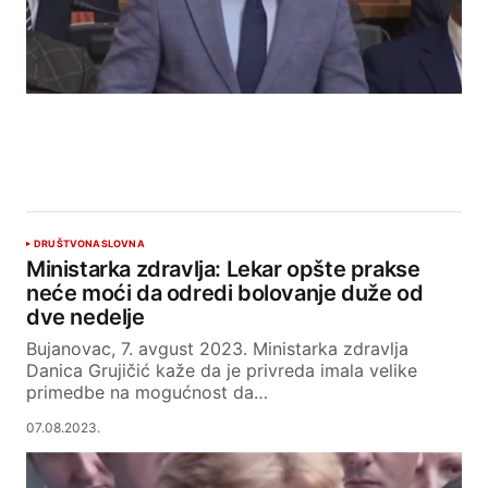
DRUŠTVO
NASLOVNA
Ministarka zdravlja: Lekar opšte prakse
neće moći da odredi bolovanje duže od
dve nedelje
Bujanovac, 7. avgust 2023. Ministarka zdravlja
Danica Grujičić kaže da je privreda imala velike
primedbe na mogućnost da…
07.08.2023.