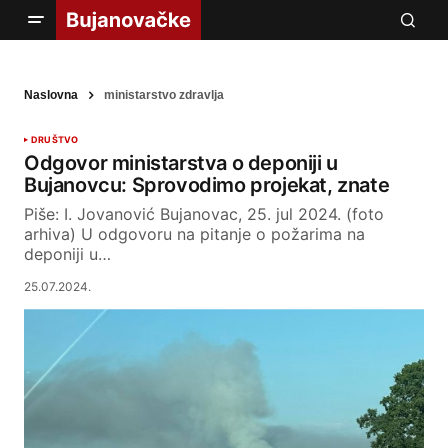
Naslovna
ministarstvo zdravlja
DRUŠTVO
Odgovor ministarstva o deponiji u
Bujanovcu: Sprovodimo projekat, znate
Piše: I. Jovanović Bujanovac, 25. jul 2024. (foto
arhiva) U odgovoru na pitanje o požarima na
deponiji u…
25.07.2024.