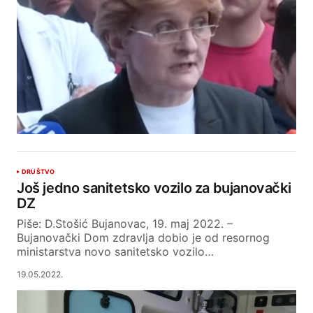
DRUŠTVO
Još jedno sanitetsko vozilo za bujanovački
DZ
Piše: D.Stošić Bujanovac, 19. maj 2022. –
Bujanovački Dom zdravlja dobio je od resornog
ministarstva novo sanitetsko vozilo…
19.05.2022.