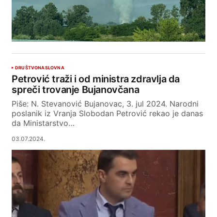
DRUŠTVO
NASLOVNA
Petrović traži i od ministra zdravlja da
spreči trovanje Bujanovčana
Piše: N. Stevanović Bujanovac, 3. jul 2024. Narodni
poslanik iz Vranja Slobodan Petrović rekao je danas
da Ministarstvo…
03.07.2024.