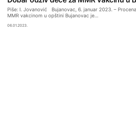
Piše: I. Jovanović Bujanovac, 6. januar 2023. – Procen
MMR vakcinom u opštini Bujanovac je…
06.01.2023.