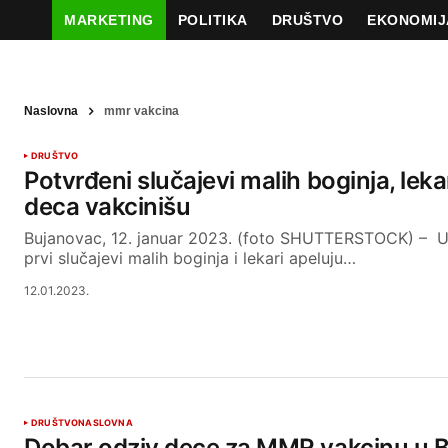
MARKETING
POLITIKA
DRUŠTVO
EKONOMIJ
Naslovna
mmr vakcina
DRUŠTVO
Potvrđeni slučajevi malih boginja, leka
deca vakcinišu
Bujanovac, 12. januar 2023. (foto SHUTTERSTOCK) – U S
prvi slučajevi malih boginja i lekari apeluju…
12.01.2023.
DRUŠTVO
NASLOVNA
Dobar odziv dece za MMR vakcinu u 