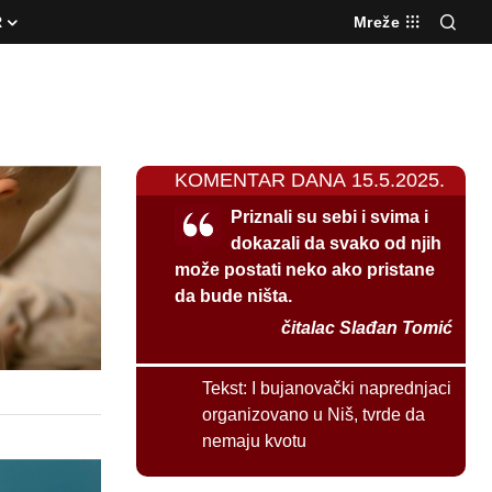
R
Mreže
KOMENTAR DANA 15.5.2025.
Priznali su sebi i svima i
dokazali da svako od njih
može postati neko ako pristane
da bude ništa.
čitalac Slađan Tomić
Tekst:
I bujanovački naprednjaci
organizovano u Niš, tvrde da
nemaju kvotu