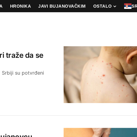
A
HRONIKA
JAVI BUJANOVAČKIM
OSTALO
S
ri traže da se
rbiji su potvrđeni
Bujanovcu