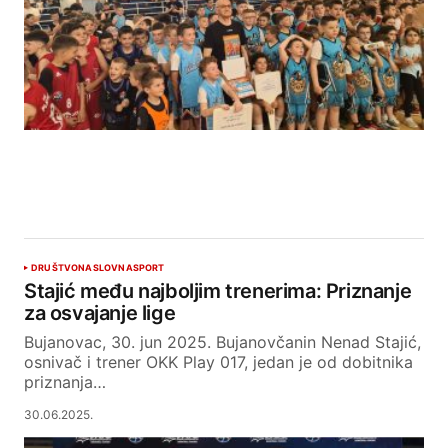
DRUŠTVO
NASLOVNA
SPORT
Stajić među najboljim trenerima: Priznanje
za osvajanje lige
Bujanovac, 30. jun 2025. Bujanovčanin Nenad Stajić,
osnivač i trener OKK Play 017, jedan je od dobitnika
priznanja…
30.06.2025.