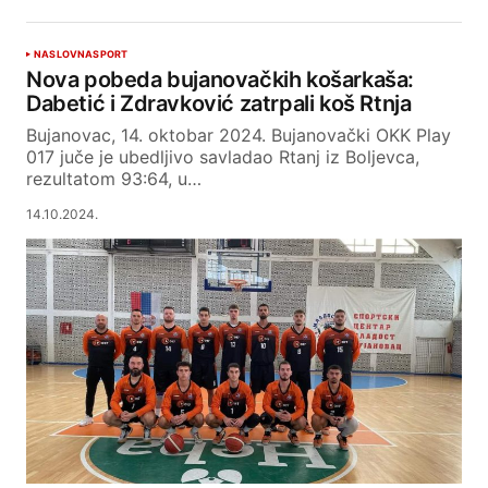
NASLOVNA
SPORT
Nova pobeda bujanovačkih košarkaša:
Dabetić i Zdravković zatrpali koš Rtnja
Bujanovac, 14. oktobar 2024. Bujanovački OKK Play
017 juče je ubedljivo savladao Rtanj iz Boljevca,
rezultatom 93:64, u…
14.10.2024.