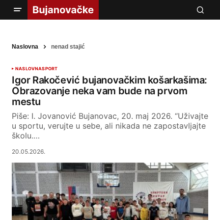
Naslovna
nenad stajić
NASLOVNA
SPORT
Igor Rakočević bujanovačkim košarkašima:
Obrazovanje neka vam bude na prvom
mestu
Piše: I. Jovanović Bujanovac, 20. maj 2026. “Uživajte
u sportu, verujte u sebe, ali nikada ne zapostavljajte
školu.…
20.05.2026.