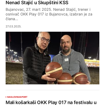
Nenad Stajić u Skupštini KSS
Bujanovac, 27. mart 2025. Nenad Stajić, trener i
osnivač OKK Play 017 iz Bujanovca, izabran je za
člana…
27.03.2025.
NASLOVNA
SPORT
Mali košarkaši OKK Play 017 na festivalu u