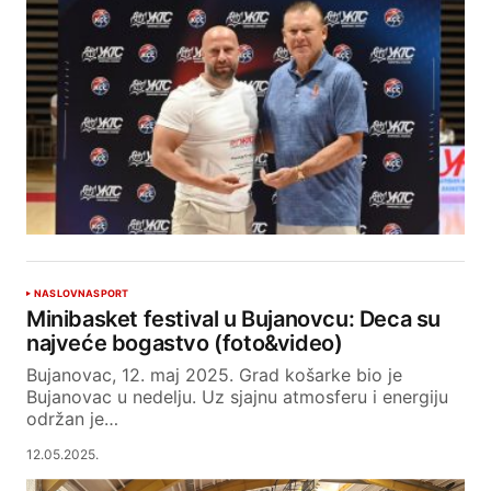
NASLOVNA
SPORT
Minibasket festival u Bujanovcu: Deca su
najveće bogastvo (foto&video)
Bujanovac, 12. maj 2025. Grad košarke bio je
Bujanovac u nedelju. Uz sjajnu atmosferu i energiju
održan je…
12.05.2025.