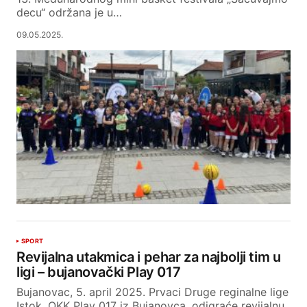
decu“ održana je u…
09.05.2025.
SPORT
Revijalna utakmica i pehar za najbolji tim u
ligi – bujanovački Play 017
Bujanovac, 5. april 2025. Prvaci Druge reginalne lige
Istok, OKK Play 017 iz Bujanovca, odigraće revijalnu