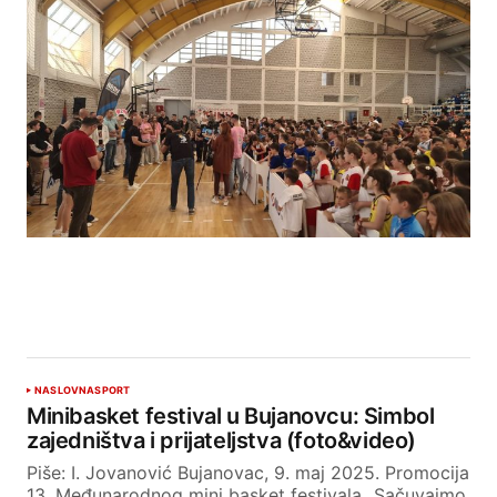
NASLOVNA
SPORT
Minibasket festival u Bujanovcu: Simbol
zajedništva i prijateljstva (foto&video)
Piše: I. Jovanović Bujanovac, 9. maj 2025. Promocija
13. Međunarodnog mini basket festivala „Sačuvajmo