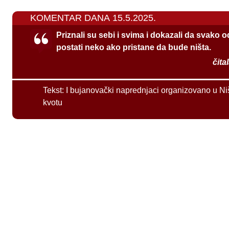
KOMENTAR DANA 15.5.2025.
Priznali su sebi i svima i dokazali da svako 
postati neko ako pristane da bude ništa.
čita
Tekst:
I bujanovački naprednjaci organizovano u Ni
kvotu