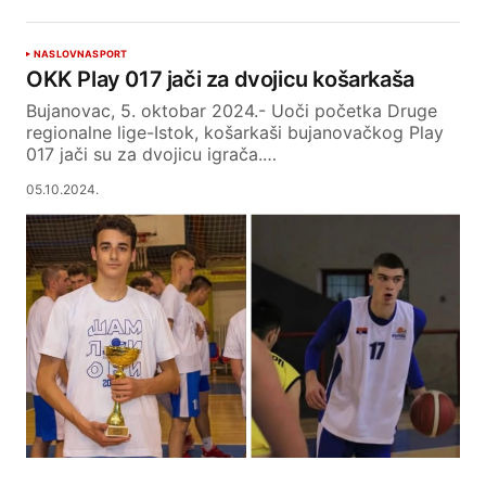
NASLOVNA
SPORT
OKK Play 017 jači za dvojicu košarkaša
Bujanovac, 5. oktobar 2024.- Uoči početka Druge
regionalne lige-Istok, košarkaši bujanovačkog Play
017 jači su za dvojicu igrača.…
05.10.2024.