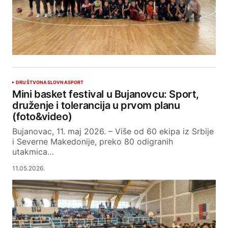
DRUŠTVO
NASLOVNA
SPORT
Mini basket festival u Bujanovcu: Sport,
druženje i tolerancija u prvom planu
(foto&video)
Bujanovac, 11. maj 2026. – Više od 60 ekipa iz Srbije
i Severne Makedonije, preko 80 odigranih
utakmica…
11.05.2026.