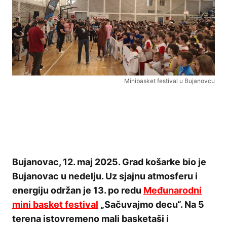
Minibasket festival u Bujanovcu
Bujanovac, 12. maj 2025. Grad košarke bio je
Bujanovac u nedelju. Uz sjajnu atmosferu i
energiju održan je 13. po redu
Međunarodni
mini basket festival
„Sačuvajmo decu“. Na 5
terena istovremeno mali basketaši i