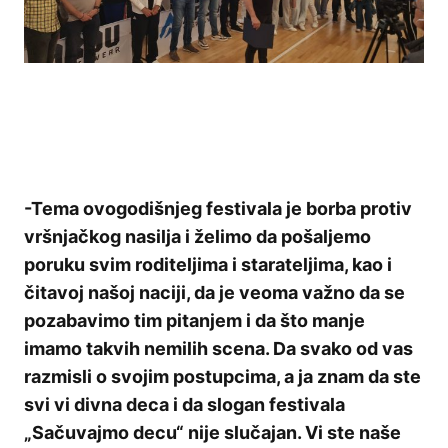
-Tema ovogodišnjeg festivala je borba protiv
vršnjačkog nasilja i želimo da pošaljemo
poruku svim roditeljima i starateljima, kao i
čitavoj našoj naciji, da je veoma važno da se
pozabavimo tim pitanjem i da što manje
imamo takvih nemilih scena. Da svako od vas
razmisli o svojim postupcima, a ja znam da ste
svi vi divna deca i da slogan festivala
„Sačuvajmo decu“ nije slučajan. Vi ste naše