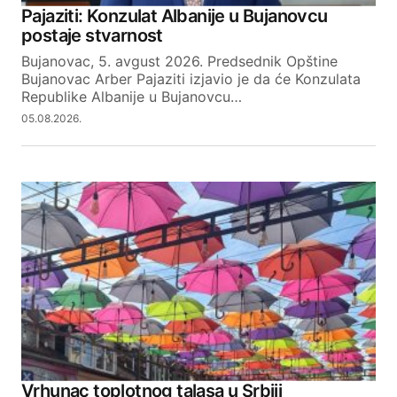
Pajaziti: Konzulat Albanije u Bujanovcu
postaje stvarnost
Your E-mail
Bujanovac, 5. avgust 2026. Predsednik Opštine
Bujanovac Arber Pajaziti izjavio je da će Konzulata
Republike Albanije u Bujanovcu…
SUBMIT COMMENT
05.08.2026.
Vrhunac toplotnog talasa u Srbiji