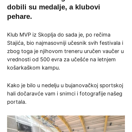
dobili su medalje, a klubovi
pehare.
Klub MVP iz Skoplja do sada je, po rečima
Stajića, bio najmasovniji učesnik svih festivala i
zbog toga je njihovom treneru uručen vaučer u
vrednosti od 500 evra za učešće na letnjem
košarkaškom kampu.
Kako je bilo u nedelju u bujanovačkoj sportskoj
hali dočaravće vam i snimci i fotografije našeg
portala.