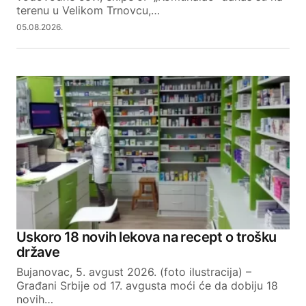
terenu u Velikom Trnovcu,…
05.08.2026.
Uskoro 18 novih lekova na recept o trošku
države
Bujanovac, 5. avgust 2026. (foto ilustracija) –
Građani Srbije od 17. avgusta moći će da dobiju 18
novih…