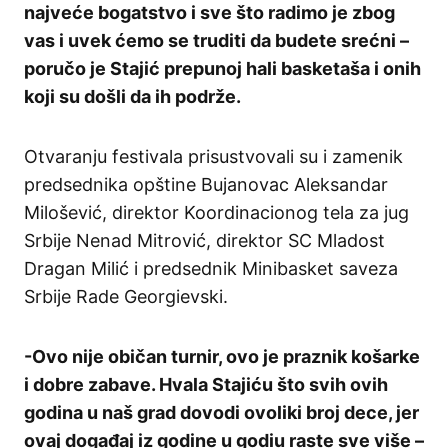
najveće bogatstvo i sve što radimo je zbog
vas i uvek ćemo se truditi da budete srećni –
poručo je Stajić prepunoj hali basketaša i onih
koji su došli da ih podrže.
Otvaranju festivala prisustvovali su i zamenik
predsednika opštine Bujanovac Aleksandar
Milošević, direktor Koordinacionog tela za jug
Srbije Nenad Mitrović, direktor SC Mladost
Dragan Milić i predsednik Minibasket saveza
Srbije Rade Georgievski.
-Ovo nije običan turnir, ovo je praznik košarke
i dobre zabave. Hvala Stajiću što svih ovih
godina u naš grad dovodi ovoliki broj dece, jer
ovaj događaj iz godine u godiu raste sve više –