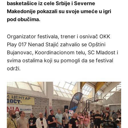
basketašice iz cele Srbije i Severne
Makedonije pokazali su svoje umeće u igri
pod obučima.
Organizator festivala, trener i osnivač OKK
Play 017 Nenad Stajić zahvalio se Opštini
Bujanovac, Koordinacionom telu, SC Mladost i
svima ostalima koji su pomogli da se festival
održi.