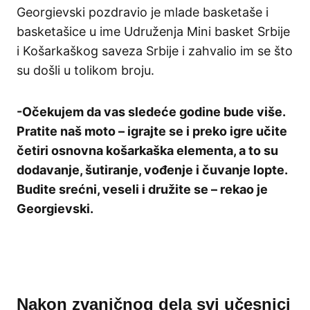
Georgievski pozdravio je mlade basketaše i
basketašice u ime Udruženja Mini basket Srbije
i Košarkaškog saveza Srbije i zahvalio im se što
su došli u tolikom broju.
-Očekujem da vas sledeće godine bude više.
Pratite naš moto – igrajte se i preko igre učite
četiri osnovna košarkaška elementa, a to su
dodavanje, šutiranje, vođenje i čuvanje lopte.
Budite srećni, veseli i družite se – rekao je
Georgievski.
Nakon zvaničnog dela svi učesnici