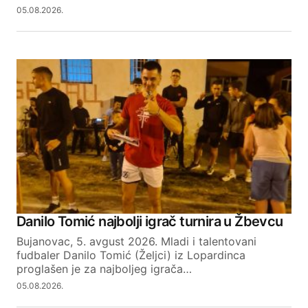
05.08.2026.
Danilo Tomić najbolji igrač turnira u Žbevcu
Bujanovac, 5. avgust 2026. Mladi i talentovani
fudbaler Danilo Tomić (Željci) iz Lopardinca
proglašen je za najboljeg igrača…
05.08.2026.