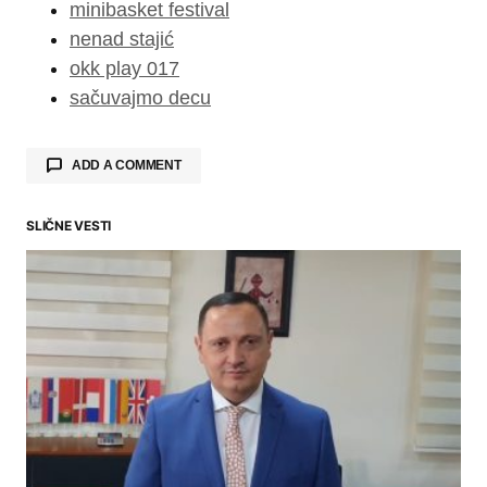
minibasket festival
nenad stajić
okk play 017
sačuvajmo decu
ADD A COMMENT
SLIČNE VESTI
Your email address will not be published.
Required fields are marked
*
Comment
*
Your Name