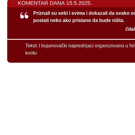
KOMENTAR DANA 15.5.2025.
Priznali su sebi i svima i dokazali da svako 
postati neko ako pristane da bude ništa.
čita
Tekst:
I bujanovački naprednjaci organizovano u Ni
kvotu