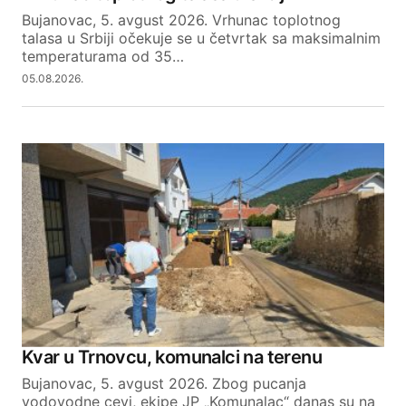
Bujanovac, 5. avgust 2026. Vrhunac toplotnog
talasa u Srbiji očekuje se u četvrtak sa maksimalnim
temperaturama od 35…
05.08.2026.
Kvar u Trnovcu, komunalci na terenu
Bujanovac, 5. avgust 2026. Zbog pucanja
vodovodne cevi, ekipe JP „Komunalac“ danas su na