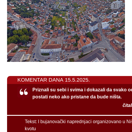
KOMENTAR DANA 15.5.2025.
Priznali su sebi i svima i dokazali da svako 
postati neko ako pristane da bude ništa.
čita
Tekst:
I bujanovački naprednjaci organizovano u Ni
kvotu