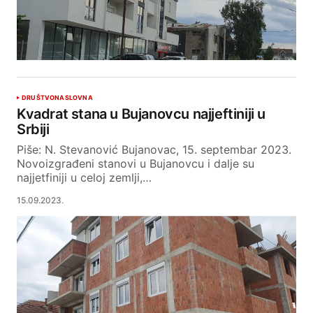
DRUŠTVO
NASLOVNA
Kvadrat stana u Bujanovcu najjeftiniji u
Srbiji
Piše: N. Stevanović Bujanovac, 15. septembar 2023.
Novoizgrađeni stanovi u Bujanovcu i dalje su
najjetfiniji u celoj zemlji,…
15.09.2023.