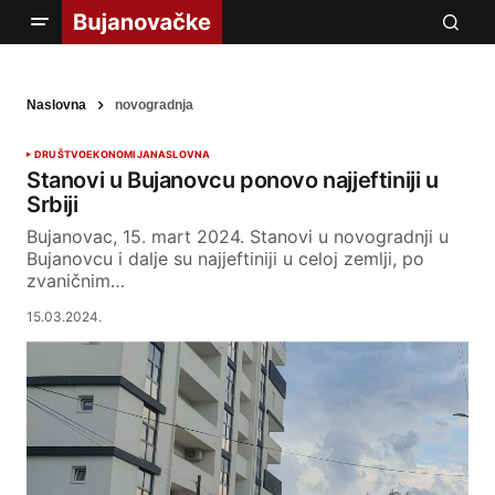
Naslovna
novogradnja
DRUŠTVO
EKONOMIJA
NASLOVNA
Stanovi u Bujanovcu ponovo najjeftiniji u
Srbiji
Bujanovac, 15. mart 2024. Stanovi u novogradnji u
Bujanovcu i dalje su najjeftiniji u celoj zemlji, po
zvaničnim…
15.03.2024.