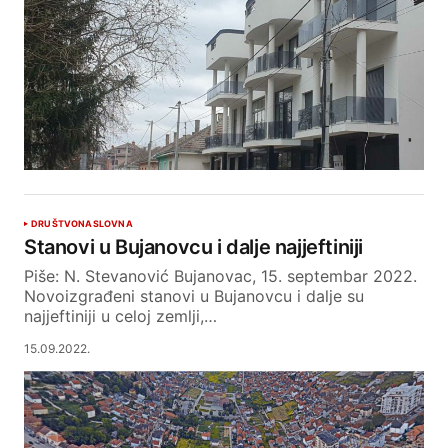
DRUŠTVO
NASLOVNA
Stanovi u Bujanovcu i dalje najjeftiniji
Piše: N. Stevanović Bujanovac, 15. septembar 2022.
Novoizgrađeni stanovi u Bujanovcu i dalje su
najjeftiniji u celoj zemlji,…
15.09.2022.