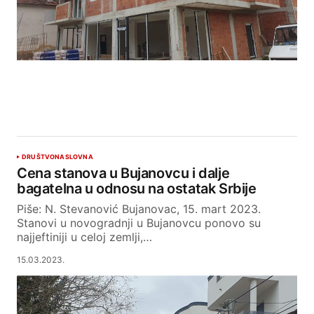
DRUŠTVO
NASLOVNA
Cena stanova u Bujanovcu i dalje
bagatelna u odnosu na ostatak Srbije
Piše: N. Stevanović Bujanovac, 15. mart 2023.
Stanovi u novogradnji u Bujanovcu ponovo su
najjeftiniji u celoj zemlji,…
15.03.2023.