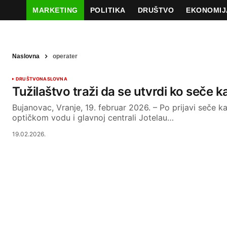
MARKETING
POLITIKA
DRUŠTVO
EKONOMIJ
Naslovna
operater
DRUŠTVO
NASLOVNA
Tužilaštvo traži da se utvrdi ko seče k
Bujanovac, Vranje, 19. februar 2026. – Po prijavi seče 
optičkom vodu i glavnoj centrali Jotelau…
19.02.2026.