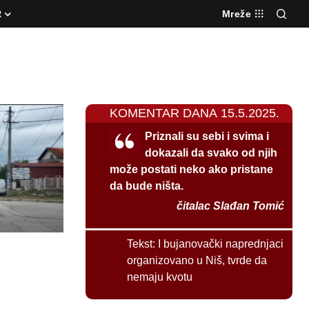
R
Mreže
KOMENTAR DANA 15.5.2025.
Priznali su sebi i svima i
dokazali da svako od njih
može postati neko ako pristane
da bude ništa.
čitalac Slađan Tomić
Tekst:
I bujanovački naprednjaci
organizovano u Niš, tvrde da
nemaju kvotu