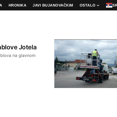
A
HRONIKA
JAVI BUJANOVAČKIM
OSTALO
S
ablove Jotela
kablova na glavnom