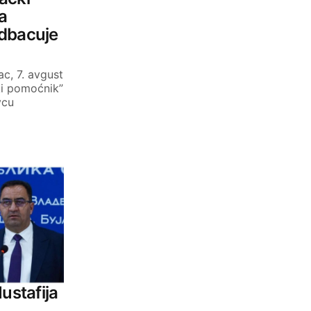
a
odbacuje
c, 7. avgust
ki pomoćnik”
vcu
ustafija