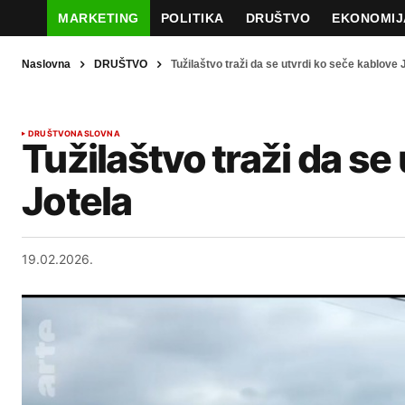
MARKETING
POLITIKA
DRUŠTVO
EKONOMIJ
Naslovna
DRUŠTVO
Tužilaštvo traži da se utvrdi ko seče kablove 
DRUŠTVO
NASLOVNA
Tužilaštvo traži da se
Jotela
19.02.2026.