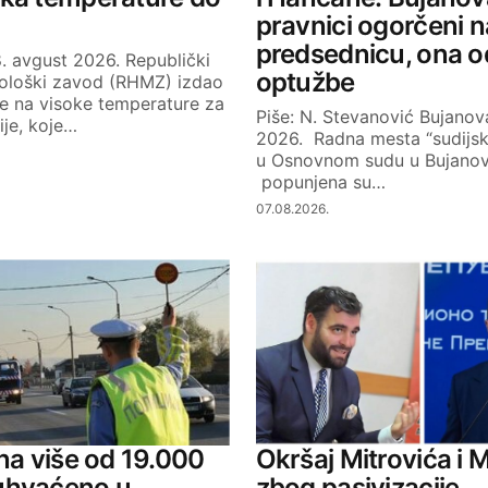
pravnici ogorčeni n
predsednicu, ona 
. avgust 2026. Republički
optužbe
ološki zavod (RHMZ) izdao
je na visoke temperature za
Piše: N. Stevanović Bujanova
bije, koje…
2026. Radna mesta “sudijs
u Osnovnom sudu u Bujano
popunjena su…
07.08.2026.
ana više od 19.000
Okršaj Mitrovića i M
uhvaćeno u
zbog pasivizacije