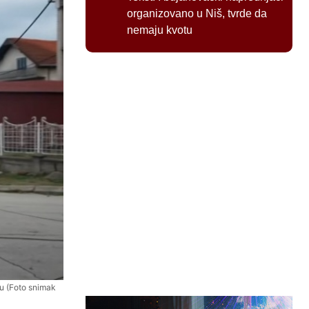
organizovano u Niš, tvrde da
nemaju kvotu
ju (Foto snimak