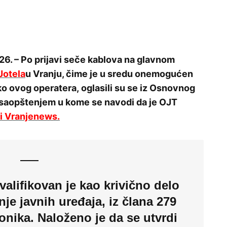
26. – Po prijavi seče kablova na glavnom
Jotela
u Vranju, čime je u sredu onemogućen
eko ovog operatera, oglasili su se iz Osnovnog
u saopštenjem u kome se navodi da je OJT
i Vranjenews.
alifikovan je kao krivično delo
nje javnih uređaja, iz člana 279
onika. Naloženo je da se utvrdi