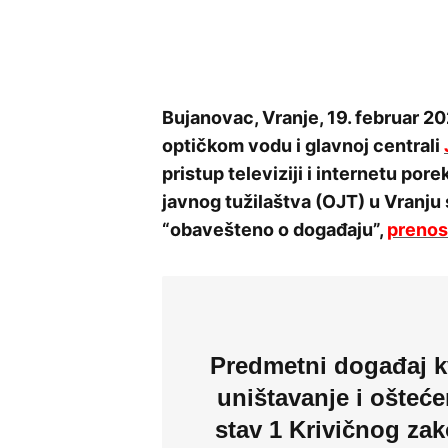
Bujanovac, Vranje, 19. februar 20
optičkom vodu i glavnoj centrali
pristup televiziji i internetu por
javnog tužilaštva (OJT) u Vranj
“obavešteno o događaju”,
prenos
Predmetni događaj kv
uništavanje i ošteće
stav 1 Krivičnog zak