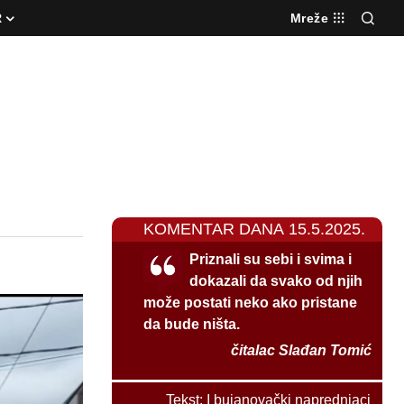
R
Mreže
KOMENTAR DANA 15.5.2025.
Priznali su sebi i svima i
dokazali da svako od njih
može postati neko ako pristane
da bude ništa.
čitalac Slađan Tomić
Tekst:
I bujanovački naprednjaci