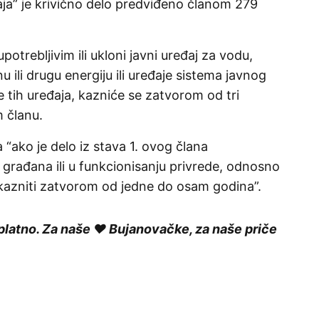
đaja” je krivično delo predviđeno članom 279
upotrebljivim ili ukloni javni uređaj za vodu,
nu ili drugu energiju ili uređaje sistema javnog
 tih uređaja, kazniće se zatvorom od tri
 članu.
“ako je delo iz stava 1. ovog člana
građana ili u funkcionisanju privrede, odnosno
 kazniti zatvorom od jedne do osam godina”.
platno. Za naše ❤️ Bujanovačke, za naše priče