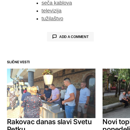
seča kablova
televizija
tužilaštvo
ADD A COMMENT
SLIČNE VESTI
Your email address will not be publ
Comment
*
Your Name
Rakovac danas slavi Svetu
Novi topl
Petku
ponedel