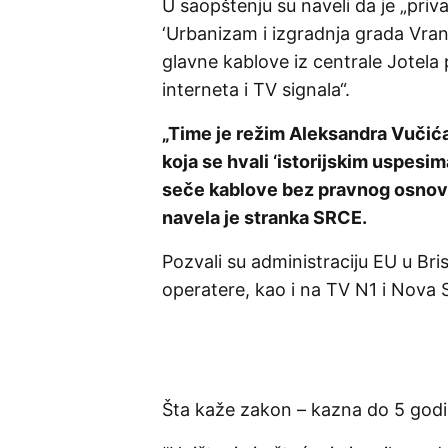
U saopštenju su naveli da je „pri
‘Urbanizam i izgradnja grada Vranj
glavne kablove iz centrale Jotela 
interneta i TV signala“.
„Time je režim Aleksandra Vučića
koja se hvali ‘istorijskim uspesim
seče kablove bez pravnog osnova 
navela je stranka SRCE.
Pozvali su administraciju EU u Bri
operatere, kao i na TV N1 i Nova S
Šta kaže zakon – kazna do 5 god