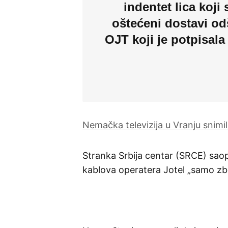
indentet lica koji 
oštećeni dostavi od
OJT koji je potpisala
Nemačka televizija u Vranju snimi
Stranka Srbija centar (SRCE) saopš
kablova operatera Jotel „samo zbo