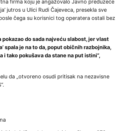
vatna firma koju je angažovalo Javno preduzeće
a’ jutros u Ulici Rudi Čajeveca, presekla sve
posle čega su korisnici tog operatera ostali bez
 pokazao do sada najveću slabost, jer vlast
a’ spala je na to da, poput običnih razbojnika,
i tako pokušava da stane na put istini“,
selu da „otvoreno osudi pritisak na nezavisne
“.
ina