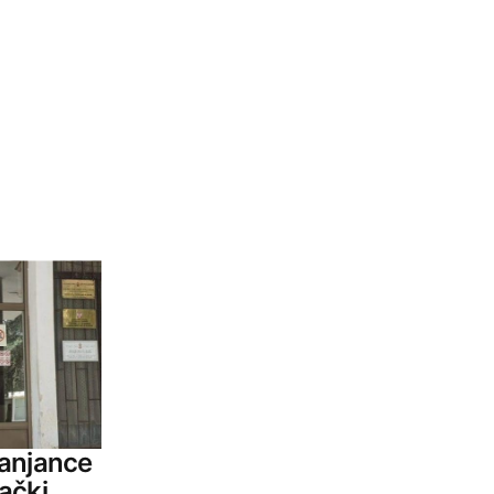
ranjance
ački