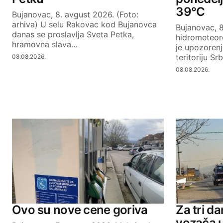
39°C
Bujanovac, 8. avgust 2026. (Foto:
SUBMIT COMMENT
arhiva) U selu Rakovac kod Bujanovca
Bujanovac, 8
danas se proslavlja Sveta Petka,
hidrometeor
hramovna slava…
je upozoren
teritoriju Sr
08.08.2026.
08.08.2026.
Ovo su nove cene goriva
Za tri d
vozača 