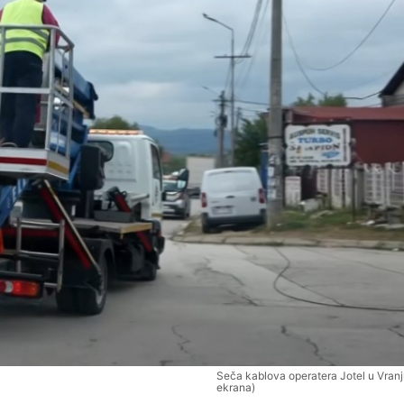
Seča kablova operatera Jotel u Vran
ekrana)