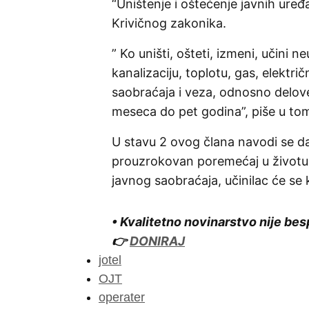
“Uništenje i oštećenje javnih ure
Krivičnog zakonika.
” Ko uništi, ošteti, izmeni, učini ne
kanalizaciju, toplotu, gas, električ
saobraćaja i veza, odnosno delove
meseca do pet godina”, piše u tom
U stavu 2 ovog člana navodi se da 
prouzrokovan poremećaj u životu 
javnog saobraćaja, učinilac će se
• Kvalitetno novinarstvo nije bes
👉
DONIRAJ
jotel
OJT
operater