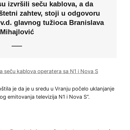
su izvršili seču kablova, a da
štetni zahtev, stoji u odgovoru
 v.d. glavnog tužioca Branislava
Mihajlović
la seču kablova operatera sa N1 i Nova S
tila je da je u sredu u Vranju počelo uklanjanje
g emitovanja televizija N1 i Nova S“.