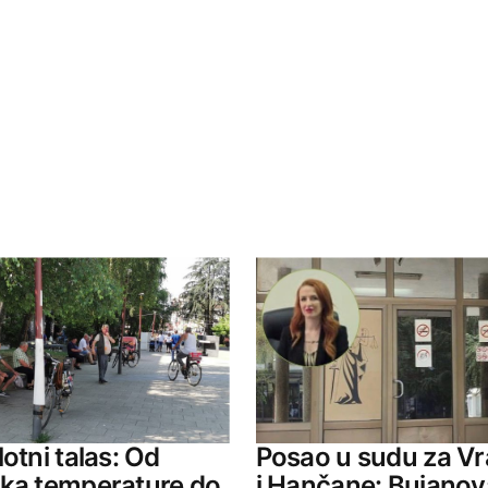
ished.
Required fields are marked
*
Your E-mail
otni talas: Od
Posao u sudu za V
jka temperature do
i Hančane: Bujanov