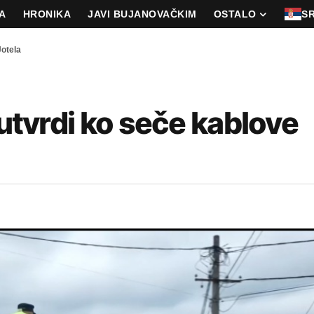
A
HRONIKA
JAVI BUJANOVAČKIM
OSTALO
S
Jotela
 utvrdi ko seče kablove