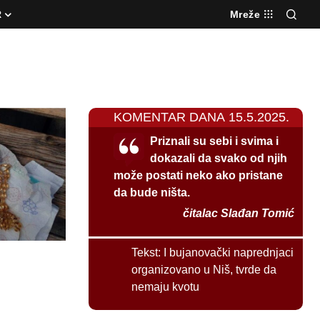
R
Mreže
KOMENTAR DANA 15.5.2025.
Priznali su sebi i svima i
dokazali da svako od njih
može postati neko ako pristane
da bude ništa.
čitalac Slađan Tomić
Tekst:
I bujanovački naprednjaci
organizovano u Niš, tvrde da
nemaju kvotu