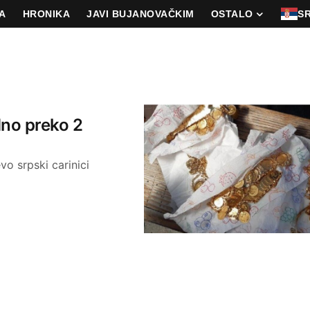
A
HRONIKA
JAVI BUJANOVAČKIM
OSTALO
S
dno preko 2
o srpski carinici