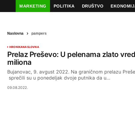
MARKETING
POLITIKA
DRUŠTVO
EKONOMIJ
Naslovna
pampers
HRONIKA
NASLOVNA
Prelaz Preševo: U pelenama zlato vre
miliona
Bujanovac, 9. avgust 2022. Na graničnom prelazu Prešev
sprečili su u ponedeljak dvoje putnika da u…
09.08.2022.