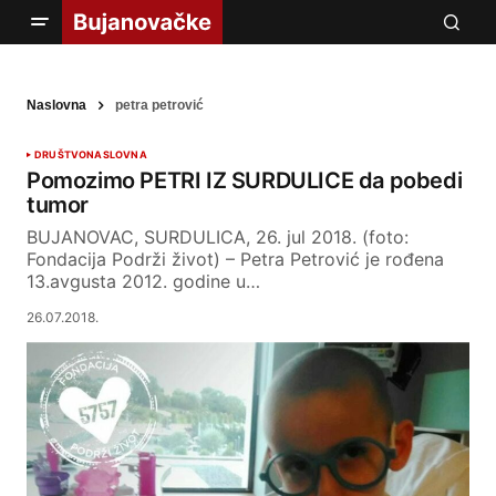
Naslovna
petra petrović
DRUŠTVO
NASLOVNA
Pomozimo PETRI IZ SURDULICE da pobedi
tumor
BUJANOVAC, SURDULICA, 26. jul 2018. (foto:
Fondacija Podrži život) – Petra Petrović je rođena
13.avgusta 2012. godine u…
26.07.2018.