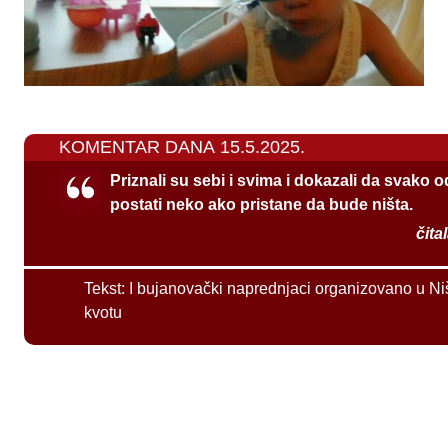
KOMENTAR DANA 15.5.2025.
Priznali su sebi i svima i dokazali da svako 
postati neko ako pristane da bude ništa.
čita
Tekst:
I bujanovački naprednjaci organizovano u Ni
kvotu