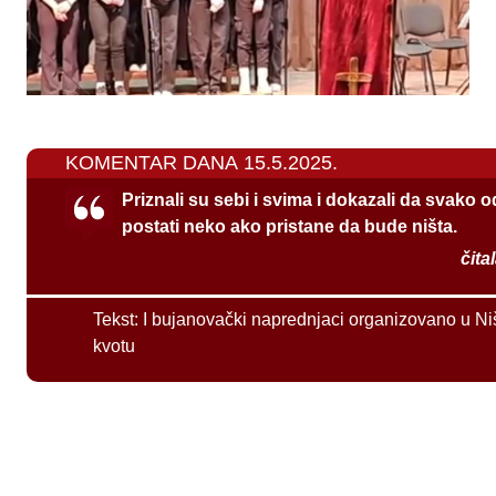
KOMENTAR DANA 15.5.2025.
Priznali su sebi i svima i dokazali da svako 
postati neko ako pristane da bude ništa.
čita
Tekst:
I bujanovački naprednjaci organizovano u Ni
kvotu