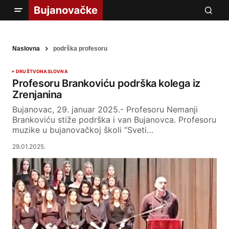
Naslovna
podrška profesoru
DRUŠTVO
NASLOVNA
Profesoru Brankoviću podrška kolega iz
Zrenjanina
Bujanovac, 29. januar 2025.- Profesoru Nemanji
Brankoviću stiže podrška i van Bujanovca. Profesoru
muzike u bujanovačkoj školi “Sveti…
29.01.2025.