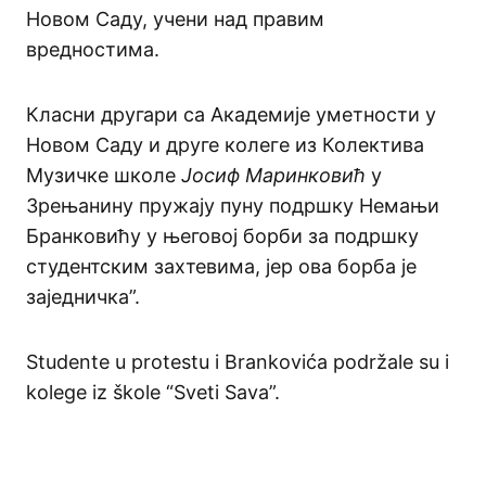
Новом Саду, учени над правим
вредностима.
Класни другари са Академије уметности у
Новом Саду и друге колегe из Колектива
Музичке школе
Јосиф Маринковић
у
Зрењанину пружају пуну подршку Немањи
Бранковићу у његовој борби за подршку
студентским захтевима, јер ова борба је
заједничка”.
Studente u protestu i Brankovića podržale su i
kolege iz škole “Sveti Sava”.