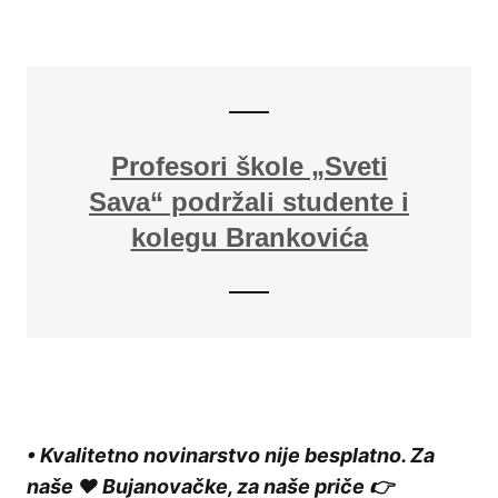
Profesori škole „Sveti
Sava“ podržali studente i
kolegu Brankovića
• Kvalitetno novinarstvo nije besplatno. Za
naše ❤️ Bujanovačke, za naše priče 👉