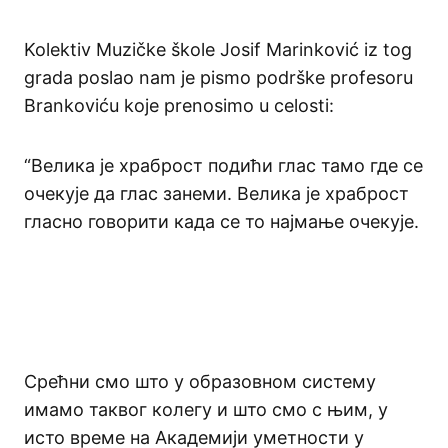
Kolektiv Muzičke škole Josif Marinković iz tog
grada poslao nam je pismo podrške profesoru
Brankoviću koje prenosimo u celosti:
“Велика је храброст подићи глас тамо где се
очекује да глас занеми. Велика је храброст
гласно говорити када се то најмање очекује.
Срећни смо што у образовном систему
имамо таквог колегу и што смо с њим, у
исто време на Академији уметности у