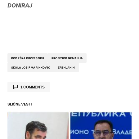
DONIRAJ
PODRŠKA PROFESORU
PROFESOR NEMANJA
ŠKOLA JOSIF MARINKOVIĆ
ZRENJANIN
1 COMMENTS
Žedni Zrenjaninac
29.01.2025. at 20:48
SLIČNE VESTI
Mi u Zrenjaninu 20 godina nemamo vodu za
piće i kuvanje, ali imamo “bisere rasute po
celom svetu”..
REPLY