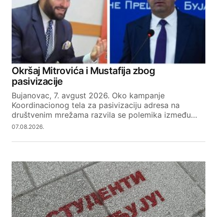
Your email address will not be published.
Required fields are marked
*
Okršaj Mitrovića i Mustafija zbog
pasivizacije
Comment
*
Bujanovac, 7. avgust 2026. Oko kampanje
Koordinacionog tela za pasivizaciju adresa na
društvenim mrežama razvila se polemika između…
07.08.2026.
Your Name
Your E-mail
SUBMIT COMMENT