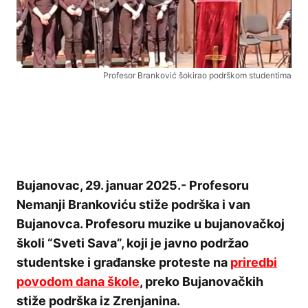
Profesor Branković šokirao podrškom studentima
Bujanovac, 29. januar 2025.- Profesoru
Nemanji Brankoviću stiže podrška i van
Bujanovca. Profesoru muzike u bujanovačkoj
školi “Sveti Sava”, koji je javno podržao
studentske i građanske proteste na
priredbi
povodom dana škole
, preko Bujanovačkih
stiže podrška iz Zrenjanina.