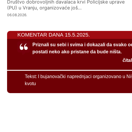
Društvo dobrovoljnih davalaca krvi Policijske uprave
(PU) u Vranju, organizovaće još…
06.08.2026.
KOMENTAR DANA 15.5.2025.
Priznali su sebi i svima i dokazali da svako 
postati neko ako pristane da bude ništa.
čita
Tekst:
I bujanovački naprednjaci organizovano u Ni
kvotu