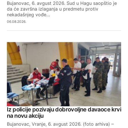
Bujanovac, 6. avgust 2026. Sud u Hagu saopštio je
da će završna izlaganja u predmetu protiv
nekadašnjeg vođe…
06.08.2026.
Iz policije pozivaju dobrovoljne davaoce krvi
na novu akciju
Bujanovac, Vranje, 6. avgust 2026. (foto arhiva) –