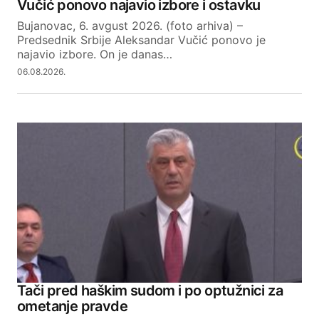
Vučić ponovo najavio izbore i ostavku
Bujanovac, 6. avgust 2026. (foto arhiva) –
Predsednik Srbije Aleksandar Vučić ponovo je
najavio izbore. On je danas…
06.08.2026.
Tači pred haškim sudom i po optužnici za
ometanje pravde