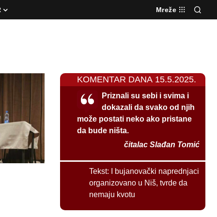
R
Mreže
KOMENTAR DANA 15.5.2025.
Priznali su sebi i svima i
dokazali da svako od njih
može postati neko ako pristane
da bude ništa.
čitalac Slađan Tomić
Tekst:
I bujanovački naprednjaci
organizovano u Niš, tvrde da
nemaju kvotu