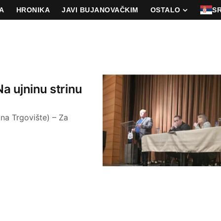
A
HRONIKA
JAVI BUJANOVAČKIM
OSTALO
S
a ujninu strinu
ina Trgovište) – Za