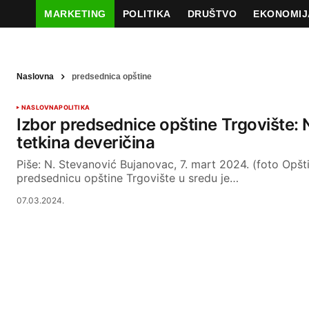
MARKETING
POLITIKA
DRUŠTVO
EKONOMIJ
Naslovna
predsednica opštine
NASLOVNA
POLITIKA
Izbor predsednice opštine Trgovište: N
tetkina deveričina
Piše: N. Stevanović Bujanovac, 7. mart 2024. (foto Opšt
predsednicu opštine Trgovište u sredu je…
07.03.2024.