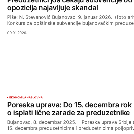
opozicija najavljuje skandal
Piše: N. Stevanović Bujanovac, 9. januar 2026. (foto ar
Konkurs za opštinske subvencije bujanovačkim preduze
09.01.2026.
EKONOMIJA
NASLOVNA
Poreska uprava: Do 15. decembra rok
o isplati lične zarade za preduzetnike
Bujanovac, 8. decembar 2025. – Poreska uprava Srbije s
15. decembra preduzetnicima i preduzetnicima poljopr