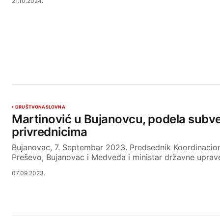
21.10.2024.
DRUŠTVO
NASLOVNA
Martinović u Bujanovcu, podela subve
privrednicima
Bujanovac, 7. Septembar 2023. Predsednik Koordinacion
Preševo, Bujanovac i Medveđa i ministar državne uprav
07.09.2023.