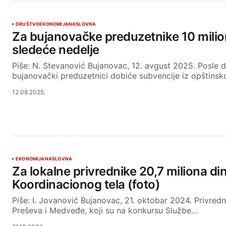
DRUŠTVO
EKONOMIJA
NASLOVNA
Za bujanovačke preduzetnike 10 milio
sledeće nedelje
Piše: N. Stevanović Bujanovac, 12. avgust 2025. Posle 
bujanovački preduzetnici dobiće subvencije iz opštins
12.08.2025.
EKONOMIJA
NASLOVNA
Za lokalne privrednike 20,7 miliona di
Koordinacionog tela (foto)
Piše: I. Jovanović Bujanovac, 21. oktobar 2024. Privredn
Preševa i Medveđe, koji su na konkursu Službe…