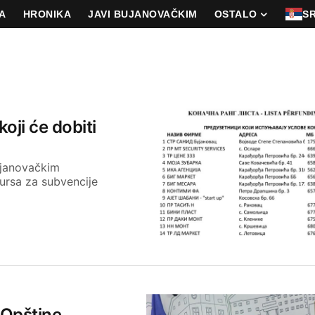
A
HRONIKA
JAVI BUJANOVAČKIM
OSTALO
S
oji će dobiti
ujanovačkim
ursa za subvencije
 Opštine,