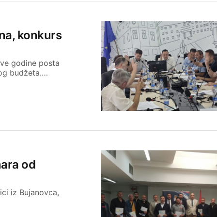
na, konkurs
dve godine posta
kog budžeta.…
nara od
ici iz Bujanovca,