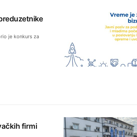
 preduzetnike
io je konkurs za
ačkih firmi