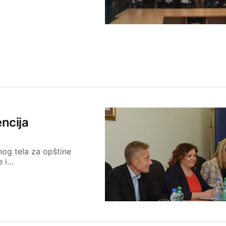
ncija
og tela za opštine
e i…