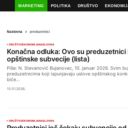
MARKETING
POLITIKA
DRUŠTVO
EKONOMIJ
Naslovna
preduzetnici
DRUŠTVO
EKONOMIJA
NASLOVNA
Konačna odluka: Ovo su preduzetnici k
opštinske subvecije (lista)
Piše: N. Stevanović Bujanovac, 10. januar 2026. Svim b
preduzetnicima koji ispunjavaju uslove opštinskog konk
biće…
10.01.2026.
DRUŠTVO
EKONOMIJA
NASLOVNA
Preduzetnici još čekaju subvencije od