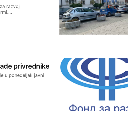
 za razvoj
irmi.…
ade privrednike
je u ponedeljak javni