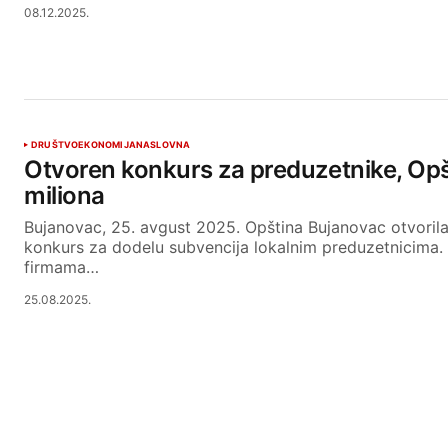
08.12.2025.
DRUŠTVO
EKONOMIJA
NASLOVNA
Otvoren konkurs za preduzetnike, Opšt
miliona
Bujanovac, 25. avgust 2025. Opština Bujanovac otvorila
konkurs za dodelu subvencija lokalnim preduzetnicima
firmama…
25.08.2025.