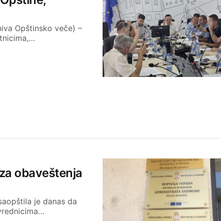
hiva Opštinsko veče) –
tnicima,…
 za obaveštenja
aopštila je danas da
ivrednicima…