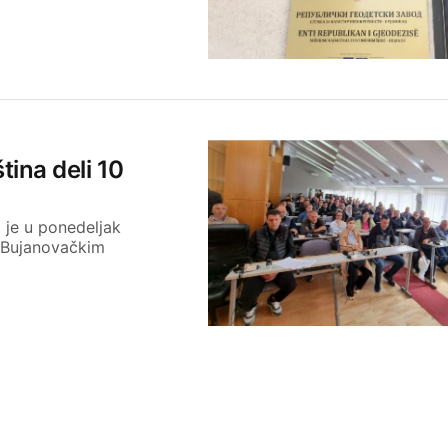
ina deli 10
 je u ponedeljak
. Bujanovačkim