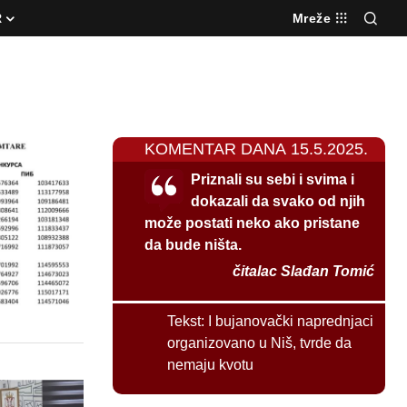
R
Mreže
KOMENTAR DANA 15.5.2025.
Priznali su sebi i svima i
dokazali da svako od njih
može postati neko ako pristane
da bude ništa.
čitalac Slađan Tomić
Tekst:
I bujanovački naprednjaci
organizovano u Niš, tvrde da
nemaju kvotu