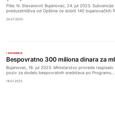
Piše: N. Stevanović Bujanovac, 24. jul 2023. Subvencije
preduzetništva od Opštine će dobiti 140 bujanovačkih f
24.07.2023.
EKONOMIJA
Bespovratno 300 miliona dinara za ml
Bujanovac, 18. jul 2023. Ministarstvo privrede raspisalo 
poziv za dodelu bespovratnih sredstava po Programu…
18.07.2023.